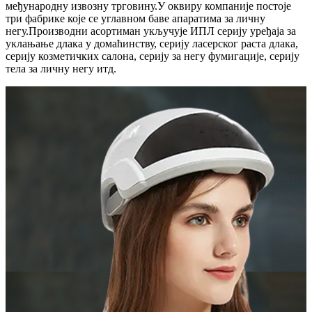
међународну извозну трговину.У оквиру компаније постоје
три фабрике које се углавном баве апаратима за личну
негу.Производни асортиман укључује ИПЛ серију уређаја за
уклањање длака у домаћинству, серију ласерског раста длака,
серију козметичких салона, серију за негу фумигације, серију
тела за личну негу итд.