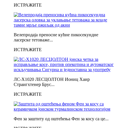
ИСТРАЖИТЕ
Велепродаја преносне кућне пикосекундне
ласерске тетоваже...
ИСТРАЖИТЕ
ЛС-Х1020 ЛЕСЦОЛТОН Иониц Хаир
Страигхтенер Брус...
ИСТРАЖИТЕ
Фен за заштиту од оштећења Фен за косу са це...