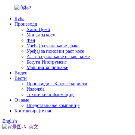
Кућа
Производи
Хаир Цомб
Увијач за косу
Фен
Уређај за уклањање длака
Уређај за поновни раст косе
Алат за уклањање ознака коже
Беаути Инструмент
Машина за шишање
Видео
Вести
Производи – Како се користи
Изложба
Техничке информације
О нама
Представљање компаније
Контактирајте нас
English