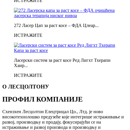
ИСТРАЖИТЕ
272 Ласер Цап за раст косе – ФДА Цлеар...
ИСТРАЖИТЕ
Ласерски систем за раст косе Ред Лигхт Тхерапи
Хаир...
ИСТРАЖИТЕ
О ЛЕСЦОЛТОНУ
ПРОФИЛ КОМПАНИЈЕ
Схензхен Лесцолтон Елецтрицал Цо., Лтд. је ново
високотехнолошко предузеће које интегрише истраживање и
развој, производњу и продају, фокусирајући се на
истраживање и развој производа и производњу и