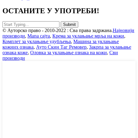
ОСТАНИТЕ У УПОТРЕБИ!
© Ауторско право - 2010-2022 : Сва права задржана.
Најновији
производи
,
Мапа сајта
,
Крема за уклањање мрља на кожи
,
Комплет за уклањање удубљења
,
Машина за уклањање
кожних ознака
,
Ауто Скин Таг Ремовер
,
Закрпа за уклањање
ознака коже
,
Оловка за уклањање ознака на кожи
,
Сви
производи