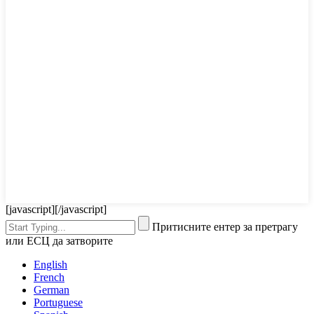
[javascript]
[/javascript]
Притисните ентер за претрагу
или ЕСЦ да затворите
English
French
German
Portuguese