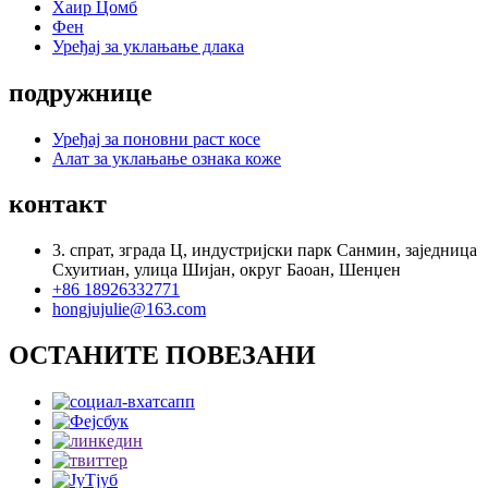
Хаир Цомб
Фен
Уређај за уклањање длака
подружнице
Уређај за поновни раст косе
Алат за уклањање ознака коже
контакт
3. спрат, зграда Ц, индустријски парк Санмин, заједница
Схуитиан, улица Шијан, округ Баоан, Шенџен
+86 18926332771
hongjujulie@163.com
ОСТАНИТЕ ПОВЕЗАНИ