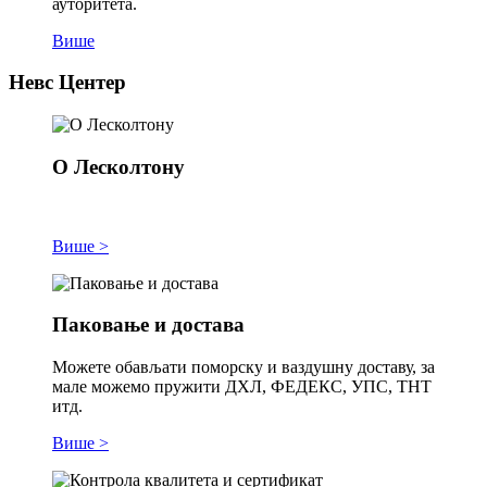
ауторитета.
Више
Невс Центер
О Лесколтону
Више >
Паковање и достава
Можете обављати поморску и ваздушну доставу, за
мале можемо пружити ДХЛ, ФЕДЕКС, УПС, ТНТ
итд.
Више >