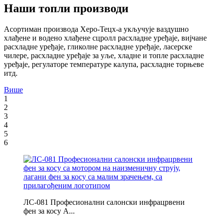
Наши топли производи
Асортиман производа Херо-Тецх-а укључује ваздушно
хлађене и водено хлађене сцролл расхладне уређаје, вијчане
расхладне уређаје, гликолне расхладне уређаје, ласерске
чилере, расхладне уређаје за уље, хладне и топле расхладне
уређаје, регулаторе температуре калупа, расхладне торњеве
итд.
Више
1
2
3
4
5
6
ЛС-081 Професионални салонски инфрацрвени
фен за косу А...