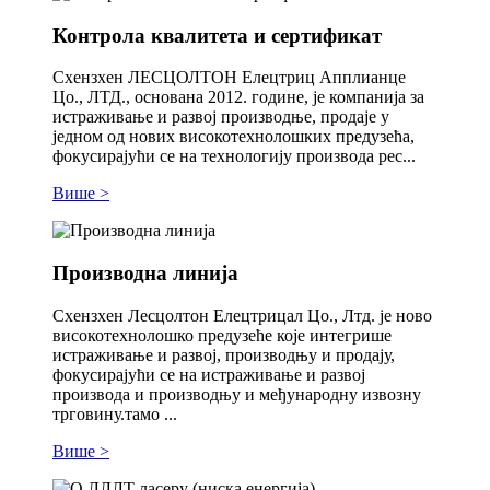
Контрола квалитета и сертификат
Схензхен ЛЕСЦОЛТОН Елецтриц Апплианце
Цо., ЛТД., основана 2012. године, је компанија за
истраживање и развој производње, продаје у
једном од нових високотехнолошких предузећа,
фокусирајући се на технологију производа рес...
Више >
Производна линија
Схензхен Лесцолтон Елецтрицал Цо., Лтд. је ново
високотехнолошко предузеће које интегрише
истраживање и развој, производњу и продају,
фокусирајући се на истраживање и развој
производа и производњу и међународну извозну
трговину.тамо ...
Више >