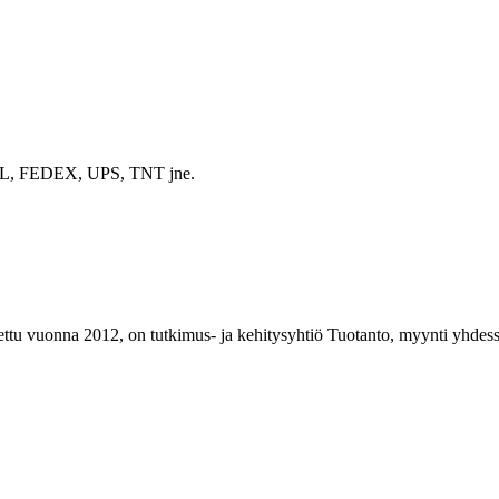
a DHL, FEDEX, UPS, TNT jne.
vuonna 2012, on tutkimus- ja kehitysyhtiö Tuotanto, myynti yhdessä u