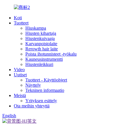
Koti
Tuotteet
Hiuskampa
Hiusten kihartaja
Hiustenkuivaaja
Karvanpoistolaite
Rerowth hair laite
Poista ihotunnisteet -työkalu
Kauneusinstrumentti
Hiustenleikkuri
Video
Uutiset
Tuotteet - Käyttöohjeet
Näyttely
Tekninen informaatio
Meistä
Yrityksen esittely
Ota meihin yhteyttä
English