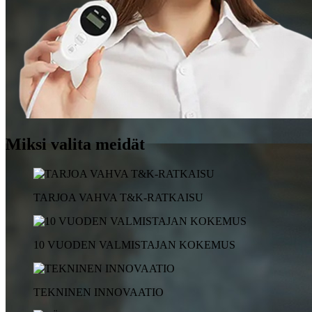
Miksi valita meidät
TARJOA VAHVA T&K-RATKAISU
10 VUODEN VALMISTAJAN KOKEMUS
TEKNINEN INNOVAATIO