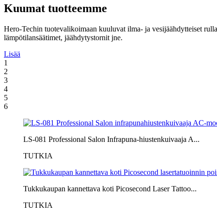
Kuumat tuotteemme
Hero-Techin tuotevalikoimaan kuuluvat ilma- ja vesijäähdytteiset rulla
lämpötilansäätimet, jäähdytystornit jne.
Lisää
1
2
3
4
5
6
LS-081 Professional Salon Infrapuna-hiustenkuivaaja A...
TUTKIA
Tukkukaupan kannettava koti Picosecond Laser Tattoo...
TUTKIA