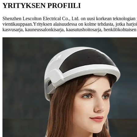
YRITYKSEN PROFIILI
Shenzhen Lescolton Electrical Co., Ltd. on uusi korkean teknologian
vientikauppaan.Yrityksen alaisuudessa on kolme tehdasta, jotka harjoi
kasvusarja, kauneussalonkisarja, kaasutushoitosarja, henkilökohtaisen 