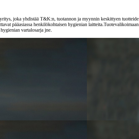
 yritys, joka yhdistää T&K:n, tuotannon ja myynnin keskittyen tuottei
ttavat pääasiassa henkilökohtaisen hygienian laitteita.Tuotevalikoimaan
hygienian vartalosarja jne.