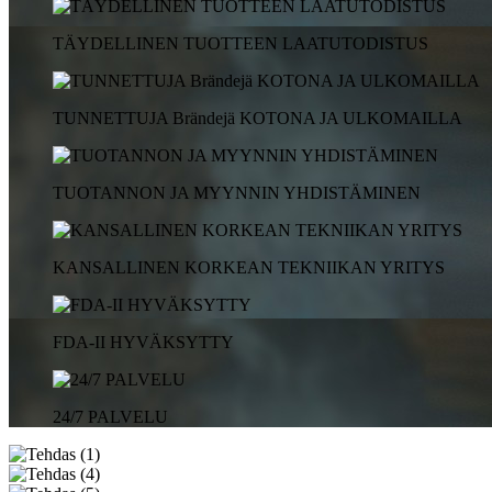
TÄYDELLINEN TUOTTEEN LAATUTODISTUS
TUNNETTUJA Brändejä KOTONA JA ULKOMAILLA
TUOTANNON JA MYYNNIN YHDISTÄMINEN
KANSALLINEN KORKEAN TEKNIIKAN YRITYS
FDA-II HYVÄKSYTTY
24/7 PALVELU