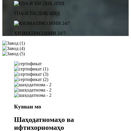
FDA-II ТАСДИҚ ШУД
ХИЗМАТРАСОНИИ 24/7
Кувваи мо
Шаҳодатномаҳо ва
ифтихорномаҳо