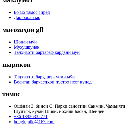
маълумот
Бо мо тамос гиред
Дар бораи мо
мағозаҳои gfl
Шонаи мӯй
Мӯхушкунак
Таҷҳизоти бартараф кардани мӯй
шарикон
Таҷҳизоти барқароркунии мӯи
Воситаи барчаспҳои пӯстро нест кунед
тамос
Ошёнаи 3, бинои C, Парки саноатии Санмин, Ҷамъияти
Шуитян, кӯчаи Шиян, ноҳияи Баоан, Шенҷен
+86 18926332771
hongjujulie@163.com