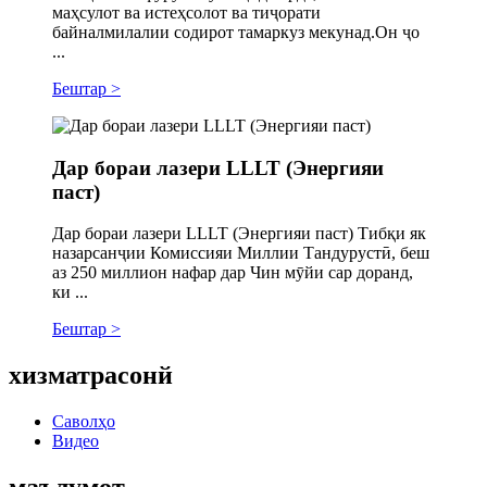
маҳсулот ва истеҳсолот ва тиҷорати
байналмилалии содирот тамаркуз мекунад.Он ҷо
...
Бештар >
Дар бораи лазери LLLT (Энергияи
паст)
Дар бораи лазери LLLT (Энергияи паст) Тибқи як
назарсанҷии Комиссияи Миллии Тандурустӣ, беш
аз 250 миллион нафар дар Чин мӯйи сар доранд,
ки ...
Бештар >
хизматрасонй
Саволҳо
Видео