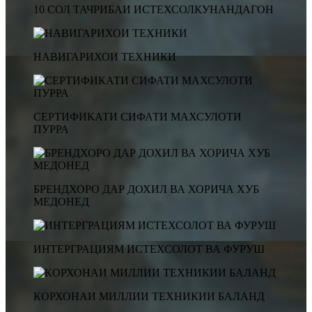
10 СОЛ ТАЧРИБАИ ИСТЕХСОЛКУНАНДАГОН
НАВИГАРИХОИ ТЕХНИКИ
СЕРТИФИКАТИ СИФАТИ МАХСУЛОТИ
ПУРРА
БРЕНДХОРО ДАР ДОХИЛ ВА ХОРИЧА ХУБ
МЕДОНЕД
ИНТЕРГРАЦИЯМ ИСТЕХСОЛОТ ВА ФУРУШ
КОРХОНАИ МИЛЛИИ ТЕХНИКИИ БАЛАНД