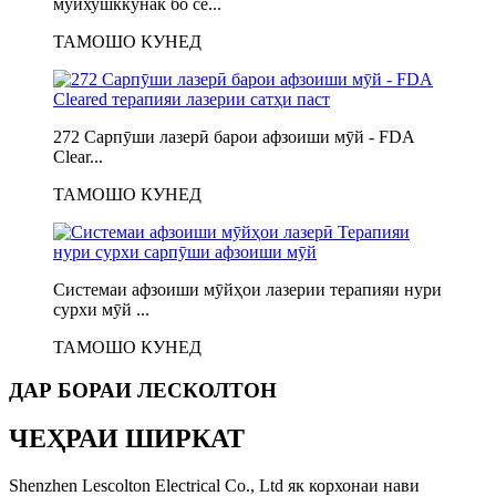
мӯйхушккунак бо се...
ТАМОШО КУНЕД
272 Сарпӯши лазерӣ барои афзоиши мӯй - FDA
Clear...
ТАМОШО КУНЕД
Системаи афзоиши мӯйҳои лазерии терапияи нури
сурхи мӯй ...
ТАМОШО КУНЕД
ДАР БОРАИ ЛЕСКОЛТОН
ЧЕҲРАИ ШИРКАТ
Shenzhen Lescolton Electrical Co., Ltd як корхонаи нави