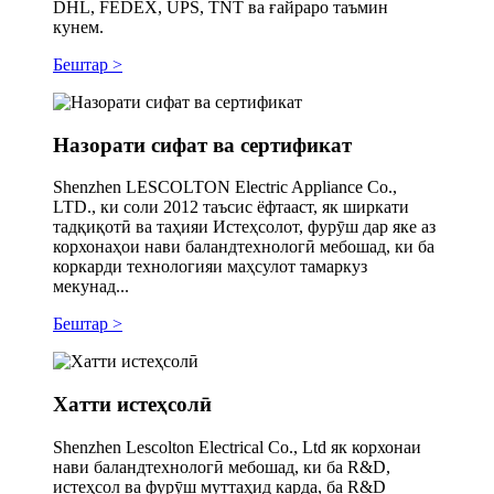
DHL, FEDEX, UPS, TNT ва ғайраро таъмин
кунем.
Бештар >
Назорати сифат ва сертификат
Shenzhen LESCOLTON Electric Appliance Co.,
LTD., ки соли 2012 таъсис ёфтааст, як ширкати
тадқиқотӣ ва таҳияи Истеҳсолот, фурӯш дар яке аз
корхонаҳои нави баландтехнологӣ мебошад, ки ба
коркарди технологияи маҳсулот тамаркуз
мекунад...
Бештар >
Хатти истеҳсолӣ
Shenzhen Lescolton Electrical Co., Ltd як корхонаи
нави баландтехнологӣ мебошад, ки ба R&D,
истеҳсол ва фурӯш муттаҳид карда, ба R&D