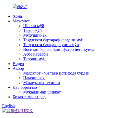
Хона
Маҳсулот
Шонаи мӯй
Тарзи мӯй
Мӯхушкунак
Таҷҳизоти бартараф кардани мӯй
Таҷҳизоти барқароркунии мӯи
Воситаи барчаспҳои пӯстро нест кунед
Асбоби зебоӣ
Тароши мӯй
Видео
Ахбор
Маҳсулот - Чӣ тавр истифода бурдан
Намоишгоҳ
Маълумоти техникӣ
Дар бораи мо
Муқаддимаи ширкат
Бо мо тамос гиред
English