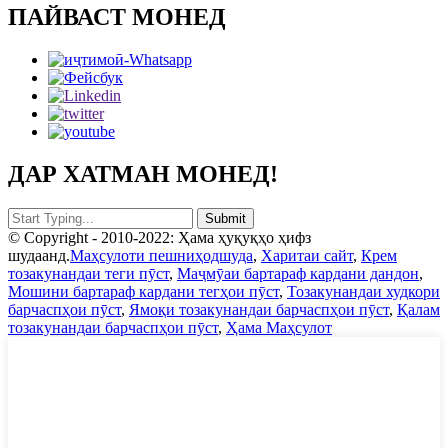
ПАЙВАСТ МОНЕД
ДАР ХАТМАН МОНЕД!
© Copyright - 2010-2022: Ҳама ҳуқуқҳо ҳифз
шудаанд.
Маҳсулоти пешниҳодшуда
,
Харитаи сайт
,
Крем
тозакунандаи теги пӯст
,
Маҷмӯаи бартараф кардани дандон
,
Мошини бартараф кардани тегҳои пӯст
,
Тозакунандаи худкори
барчаспҳои пӯст
,
Ямоқи тозакунандаи барчаспҳои пӯст
,
Қалам
тозакунандаи барчаспҳои пӯст
,
Ҳама Маҳсулот