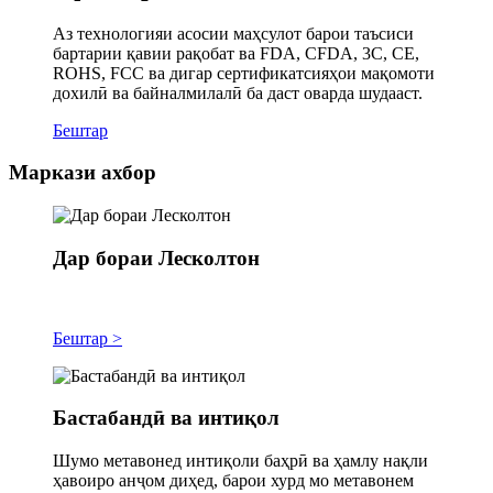
Аз технологияи асосии маҳсулот барои таъсиси
бартарии қавии рақобат ва FDA, CFDA, 3C, CE,
ROHS, FCC ва дигар сертификатсияҳои мақомоти
дохилӣ ва байналмилалӣ ба даст оварда шудааст.
Бештар
Маркази ахбор
Дар бораи Лесколтон
Бештар >
Бастабандӣ ва интиқол
Шумо метавонед интиқоли баҳрӣ ва ҳамлу нақли
ҳавоиро анҷом диҳед, барои хурд мо метавонем