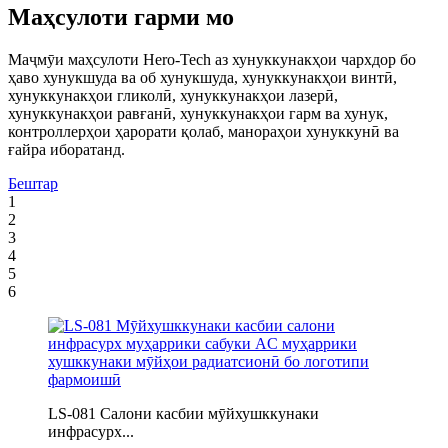
Маҳсулоти гарми мо
Маҷмӯи маҳсулоти Hero-Tech аз хунуккунакҳои чархдор бо
ҳаво хунукшуда ва об хунукшуда, хунуккунакҳои винтӣ,
хунуккунакҳои гликолӣ, хунуккунакҳои лазерӣ,
хунуккунакҳои равғанӣ, хунуккунакҳои гарм ва хунук,
контроллерҳои ҳарорати қолаб, манораҳои хунуккунӣ ва
ғайра иборатанд.
Бештар
1
2
3
4
5
6
LS-081 Салони касбии мӯйхушккунаки
инфрасурх...