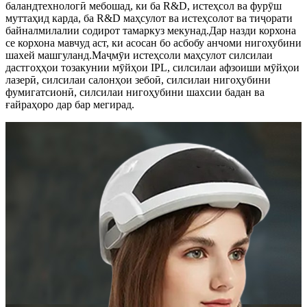
баландтехнологӣ мебошад, ки ба R&D, истеҳсол ва фурӯш
муттаҳид карда, ба R&D маҳсулот ва истеҳсолот ва тиҷорати
байналмилалии содирот тамаркуз мекунад.Дар назди корхона
се корхона мавчуд аст, ки асосан бо асбобу анчоми нигохубини
шахей машгуланд.Маҷмӯи истеҳсоли маҳсулот силсилаи
дастгоҳҳои тозакунии мӯйҳои IPL, силсилаи афзоиши мӯйҳои
лазерӣ, силсилаи салонҳои зебоӣ, силсилаи нигоҳубини
фумигатсионӣ, силсилаи нигоҳубини шахсии бадан ва
ғайраҳоро дар бар мегирад.