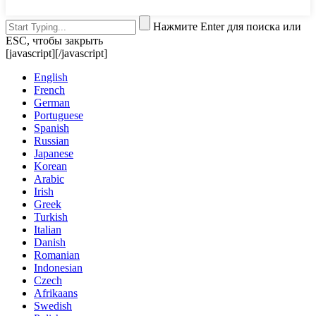
Нажмите Enter для поиска или
ESC, чтобы закрыть
[javascript]
[/javascript]
English
French
German
Portuguese
Spanish
Russian
Japanese
Korean
Arabic
Irish
Greek
Turkish
Italian
Danish
Romanian
Indonesian
Czech
Afrikaans
Swedish