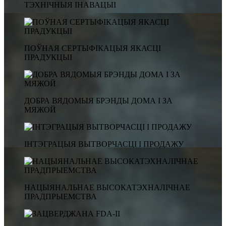
ТЭХНІЧНЫЯ ІНАВАЦЫІ
ПОЎНАЯ СЕРТЫФІКАЦЫЯ ЯКАСЦІ
ПРАДУКЦЫІ
ДОБРА ВЯДОМЫЯ БРЭНДЫ ДОМА І ЗА
МЯЖОЙ
ІНТЭГРАЦЫЯ ВЫТВОРЧАСЦІ І ПРОДАЖУ
НАЦЫЯНАЛЬНАЕ ВЫСОКАТЭХНАЛІЧНАЕ
ПРАДПРЫЕМСТВА