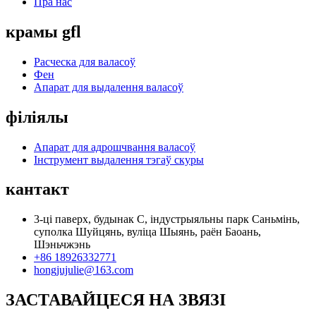
Пра нас
крамы gfl
Расческа для валасоў
Фен
Апарат для выдалення валасоў
філіялы
Апарат для адрошчвання валасоў
Інструмент выдалення тэгаў скуры
кантакт
3-ці паверх, будынак C, індустрыяльны парк Саньмінь,
суполка Шуйцянь, вуліца Шыянь, раён Баоань,
Шэньчжэнь
+86 18926332771
hongjujulie@163.com
ЗАСТАВАЙЦЕСЯ НА ЗВЯЗІ