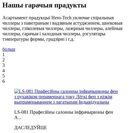
Нашы гарачыя прадукты
Асартымент прадукцыі Hero-Tech уключае спіральныя
чиллеры з паветраным і вадзяным астуджэннем, шнековыя
чиллеры, гліколевыя чиллеры, лазерныя чиллеры, алейныя
чиллеры, гарачыя і халодныя чиллеры, рэгулятары
тэмпературы формы, градзірні і г.д.
больш
1
2
3
4
5
6
LS-081 Прафесійны салонны інфрачырвоны фен
A...
ДАСЛЕДУЙЦЕ