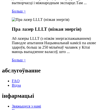
вытворчасці і міжнародным экспарце.Там ...
Больш >
Пра лазер LLLT (нізкая энергія)
Аб лазеры LLLT (з нізкім энергаспажываннем)
Паводле апытання Нацыянальнай камісіі па ахове
здароўя, больш за 250 мільёнаў чалавек у Кітаі
маюць выпадзенне валасоў, што ...
Больш >
абслугоўванне
FAQ
Відэа
інфармацыі
Звяжыцеся з намі