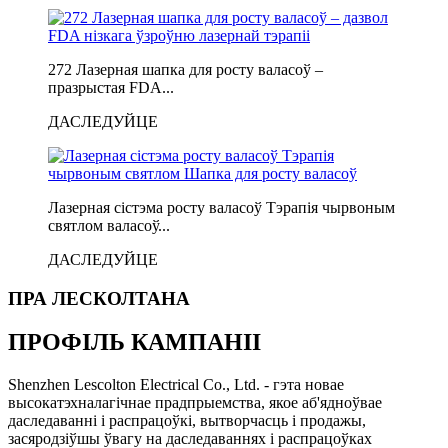
272 Лазерная шапка для росту валасоў –
празрыстая FDA...
ДАСЛЕДУЙЦЕ
Лазерная сістэма росту валасоў Тэрапія чырвоным
святлом валасоў...
ДАСЛЕДУЙЦЕ
ПРА ЛЕСКОЛТАНА
ПРОФІЛЬ КАМПАНІІ
Shenzhen Lescolton Electrical Co., Ltd. - гэта новае
высокатэхналагічнае прадпрыемства, якое аб'ядноўвае
даследаванні і распрацоўкі, вытворчасць і продажы,
засяродзіўшы ўвагу на даследаваннях і распрацоўках