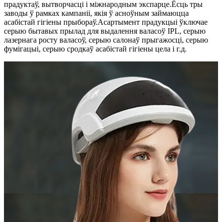
прадуктаў, вытворчасці і міжнародным экспарце.Ёсць тры
заводы ў рамках кампаніі, якія ў асноўным займаюцца
асабістай гігіены прыбораў.Асартымент прадукцыі ўключае
серыю бытавых прылад для выдалення валасоў IPL, серыю
лазернага росту валасоў, серыю салонаў прыгажосці, серыю
фумігацыі, серыю сродкаў асабістай гігіены цела і г.д.