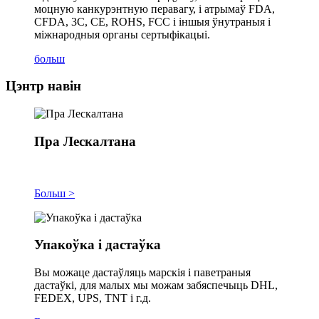
моцную канкурэнтную перавагу, і атрымаў FDA,
CFDA, 3C, CE, ROHS, FCC і іншыя ўнутраныя і
міжнародныя органы сертыфікацыі.
больш
Цэнтр навін
Пра Лескалтана
Больш >
Упакоўка і дастаўка
Вы можаце дастаўляць марскія і паветраныя
дастаўкі, для малых мы можам забяспечыць DHL,
FEDEX, UPS, TNT і г.д.