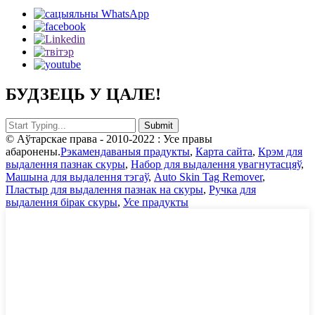
БУДЗЕЦЬ У ЦАЛЕ!
© Аўтарскае права - 2010-2022 : Усе правы
абаронены.
Рэкамендаваныя прадукты
,
Карта сайта
,
Крэм для
выдалення пазнак скуры
,
Набор для выдалення увагнутасцяў
,
Машына для выдалення тэгаў
,
Auto Skin Tag Remover
,
Пластыр для выдалення пазнак на скуры
,
Ручка для
выдалення бірак скуры
,
Усе прадукты