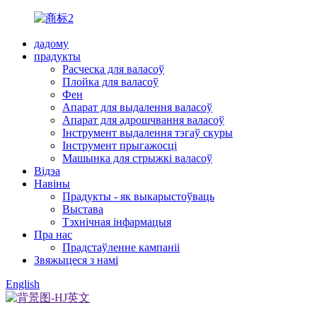
дадому
прадукты
Расческа для валасоў
Плойка для валасоў
Фен
Апарат для выдалення валасоў
Апарат для адрошчвання валасоў
Інструмент выдалення тэгаў скуры
Інструмент прыгажосці
Машынка для стрыжкі валасоў
Відэа
Навіны
Прадукты - як выкарыстоўваць
Выстава
Тэхнічная інфармацыя
Пра нас
Прадстаўленне кампаніі
Звяжыцеся з намі
English