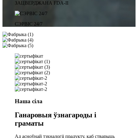
ЗАЦВЕРДЖАНА FDA-II
СЭРВІС 24/7
Наша сіла
Ганаровыя ўзнагароды і
граматы
Ад асноўнай тэхналогіі прадукту, каб стварыць