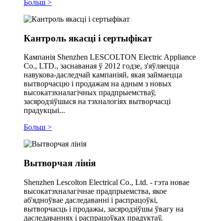
Больш >
Кантроль якасці і сертыфікат
Кампанія Shenzhen LESCOLTON Electric Appliance
Co., LTD., заснаваная ў 2012 годзе, з'яўляецца
навукова-даследчай кампаніяй, якая займаецца
вытворчасцю і продажам на адным з новых
высокатэхналагічных прадпрыемстваў,
засяродзіўшыся на тэхналогіях вытворчасці
прадукцыі...
Больш >
Вытворчая лінія
Shenzhen Lescolton Electrical Co., Ltd. - гэта новае
высокатэхналагічнае прадпрыемства, якое
аб'ядноўвае даследаванні і распрацоўкі,
вытворчасць і продажы, засяродзіўшы ўвагу на
даследаваннях і распрацоўках прадуктаў,