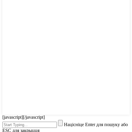
[javascript]
[/javascript]
Націсніце Enter для пошуку або
ESC для закрыцця