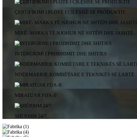
ÇERTIFIKIMI I PLOTË I CILËSISË SË PRODUKTIT
MIRË- MARKA TË NJOHUR NË SHTËPI DHE JASHTË
INTERGRIMI I PRODHIMIT DHE SHITJES
NDËRMARRJE KOMBËTARE E TEKNIKËS SË LARTË
MIRATUAR FDA-II
SHËRBIM 24/7