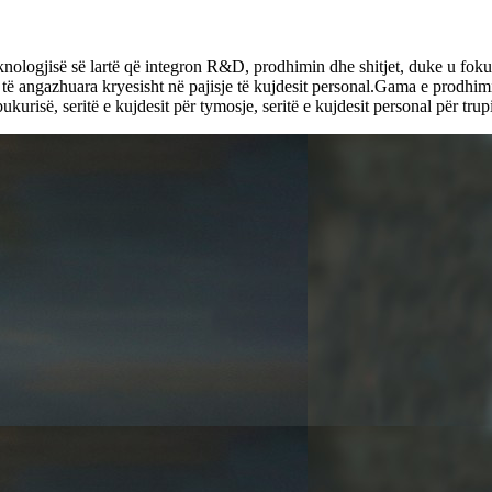
teknologjisë së lartë që integron R&D, prodhimin dhe shitjet, duke u f
 të angazhuara kryesisht në pajisje të kujdesit personal.Gama e prodhimi
ukurisë, seritë e kujdesit për tymosje, seritë e kujdesit personal për trupi