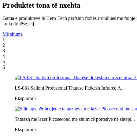
Produktet tona të nxehta
Gama e produkteve të Hero-Tech përfshin ftohës rrotullues me ftohje me 
kulla ftohëse, etj.
Më shumë
1
2
3
4
5
6
LS-081 Salloni Profesional Tharëse Flokesh Infrared A...
Eksploroni
Tatuazh me lazer Picosecond me shumicë portative në shtëpi...
Eksploroni