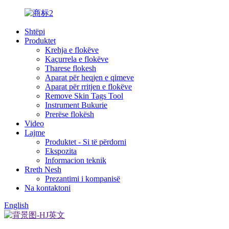
Shtëpi
Produktet
Krehja e flokëve
Kaçurrela e flokëve
Tharese flokesh
Aparat për heqjen e qimeve
Aparat për rritjen e flokëve
Remove Skin Tags Tool
Instrument Bukurie
Prerëse flokësh
Video
Lajme
Produktet - Si të përdorni
Ekspozita
Informacion teknik
Rreth Nesh
Prezantimi i kompanisë
Na kontaktoni
English