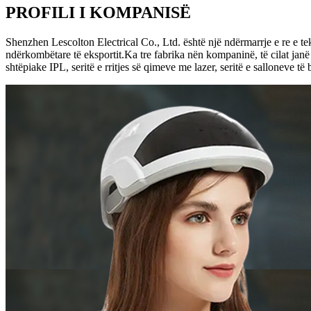
PROFILI I KOMPANISË
Shenzhen Lescolton Electrical Co., Ltd. është një ndërmarrje e re e 
ndërkombëtare të eksportit.Ka tre fabrika nën kompaninë, të cilat janë
shtëpiake IPL, seritë e rritjes së qimeve me lazer, seritë e salloneve të b