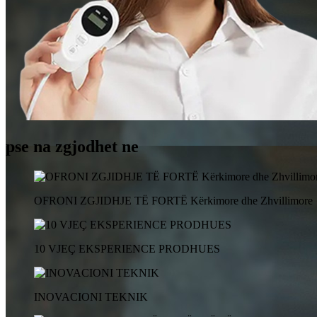
pse na zgjodhet ne
OFRONI ZGJIDHJE TË FORTË Kërkimore dhe Zhvillimore
10 VJEÇ EKSPERIENCE PRODHUES
INOVACIONI TEKNIK