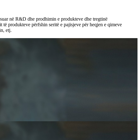
okusuar në R&D dhe prodhimin e produkteve dhe tregtinë
t të produkteve përfshin seritë e pajisjeve për heqjen e qimeve
n, etj.