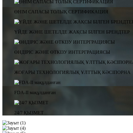
ӨНІМ САПАСЫ ТОЛЫҚ СЕРТИФИКАЦИЯ
ҮЙДЕ ЖӘНЕ ШЕТЕЛДЕ ЖАҚСЫ БІЛГЕН БРЕНДТЕР
ӨНДІРІС ЖӘНЕ ӨТКІЗУ ИНТЕРГРАЦИЯСЫ
ЖОҒАРЫ ТЕХНОЛОГИЯЛЫҚ ҰЛТТЫҚ КӘСІПОРНА
FDA-II мақұлданған
24/7 ҚЫЗМЕТ