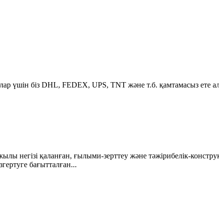
йлар үшін біз DHL, FEDEX, UPS, TNT және т.б. қамтамасыз ете а
 жылы негізі қаланған, ғылыми-зерттеу және тәжірибелік-конст
гертуге бағытталған...