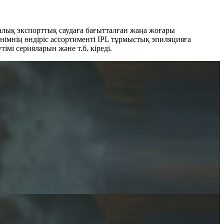
қаралық экспорттық саудаға бағытталған жаңа жоғары
Өнімнің өндіріс ассортименті IPL тұрмыстық эпиляцияға
мі серияларын және т.б. кіреді.