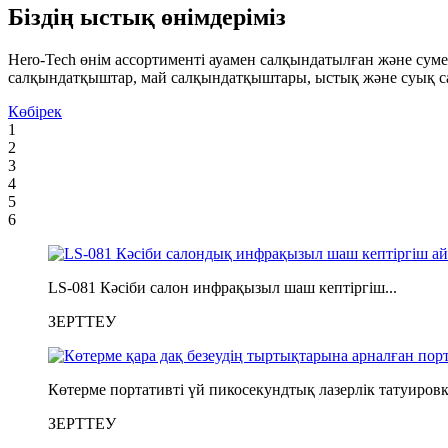
Біздің ыстық өнімдеріміз
Hero-Tech өнім ассортименті ауамен салқындатылған және су
салқындатқыштар, май салқындатқыштары, ыстық және суық са
Көбірек
1
2
3
4
5
6
LS-081 Кәсіби салон инфрақызыл шаш кептіргіш...
ЗЕРТТЕУ
Көтерме портативті үй пикосекундтық лазерлік татуировк
ЗЕРТТЕУ