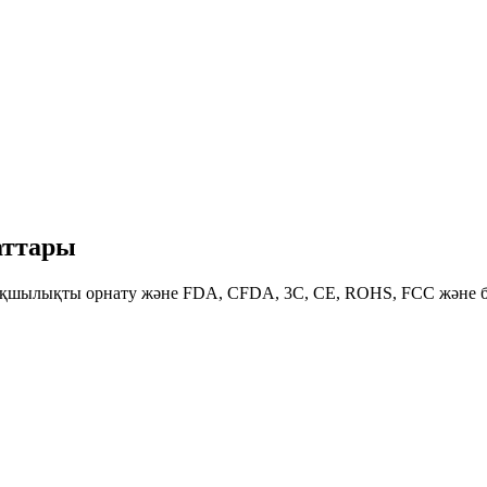
аттары
ртықшылықты орнату және FDA, CFDA, 3C, CE, ROHS, FCC және 