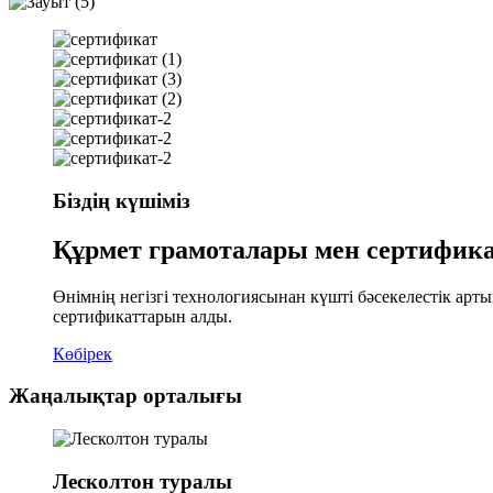
Біздің күшіміз
Құрмет грамоталары мен сертифик
Өнімнің негізгі технологиясынан күшті бәсекелестік а
сертификаттарын алды.
Көбірек
Жаңалықтар орталығы
Лесколтон туралы