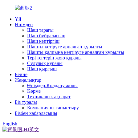
Үй
Өнімдер
Шаш тарағы
Шаш бұйралағыш
Шаш кептіргіш
Шашты кетіруге арналған құрылғы
Шашты қалпына келтіруге арналған құрылғы
Тері тегтерін жою құралы
Сұлулық құралы
Шаш қырғыш
Бейне
Жаңалықтар
Өнімдер-Қолдану жолы
Көрме
Техникалық ақпарат
Біз туралы
Компанияны таныстыру
Бізбен хабарласыңы
English