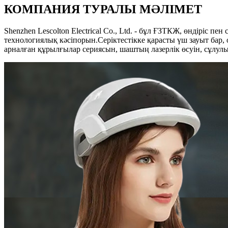
КОМПАНИЯ ТУРАЛЫ МӘЛІМЕТ
Shenzhen Lescolton Electrical Co., Ltd. - бұл ҒЗТКЖ, өндіріс 
технологиялық кәсіпорын.Серіктестікке қарасты үш зауыт бар,
арналған құрылғылар сериясын, шаштың лазерлік өсуін, сұлулық