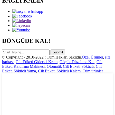
BAĞLI KALIN
DÖNGÜDE KAL!
© Copyright - 2010-2022 : Tüm Hakları Saklıdır.
Özel Ürünler
,
site
haritası
,
Cilt Etiketi Giderici Krem
,
Göçük Düzeltme Kiti
,
Cilt
Etiketi Kaldırma Makinesi
,
Otomatik Cilt Etiketi Sökücü
,
Cilt
Etiketi Sökücü Yama
,
Cilt Etiketi Sökücü Kalem
,
Tüm ürünler