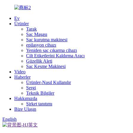
Ev
Ürünler
Tarak
Saç Maşası
Saç kurutma makinesi
epilasyon cihazı
Yeniden saç çıkarma cihazı
Cilt Etiketlerini Kaldırma Aracı
Güzellik Aleti
Saç Kesme Makinesi
Video
Haberler
Ürünler-Nasıl Kullanılır
Sergi
Teknik Bilgiler
Hakkımızda
Şirket tanıtımı
Bize Ulaşın
English