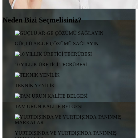
Neden Bizi Seçmelisiniz?
GÜÇLÜ AR-GE ÇÖZÜMÜ SAĞLAYIN
10 YILLIK ÜRETİCİ TECRÜBESİ
TEKNİK YENİLİK
TAM ÜRÜN KALİTE BELGESİ
YURTDIŞINDA VE YURTDIŞINDA TANINMIŞ