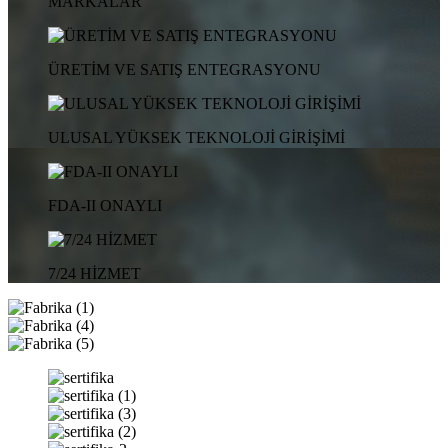
MARKALAR
ÜRETİM VE SATIŞ ENTEGRASYONU
ULUSAL YÜKSEK TEKNOLOJİ GİRİŞİMİ
FDA-II ONAYLI
7/24 HİZMET