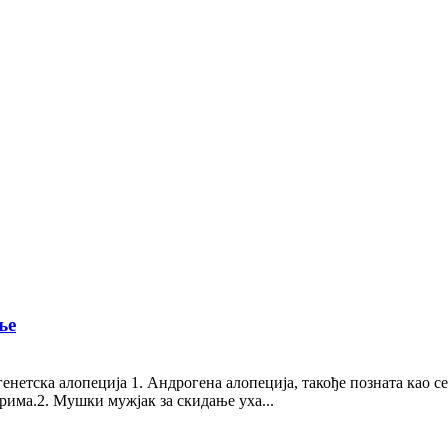
ње
енетска алопеција 1. Андрогена алопеција, такође позната као с
орима.2. Мушки мужјак за скидање уха...