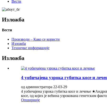
Вести
Изложба
Вести
Производи – Како се користи
Изложба
Техничке информације
Изложба
4 уобичајена узрока губитка косе и лече
од администратора 22-03-29
4 уобичајена узрока губитка косе и лечење ★Андрог
косе, од којих је већина узрокована генетским факт
Опширније