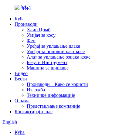
Кућа
Производи
Хаир Цомб
Увијач за косу
Фен
Уређај за уклањање длака
Уређај за поновни раст косе
Алат за уклањање ознака коже
Беаути Инструмент
Машина за шишање
Видео
Вести
Производи – Како се користи
Изложба
Техничке информације
О нама
Представљање компаније
Контактирајте нас
English
Кућа