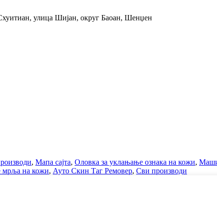
а Схуитиан, улица Шијан, округ Баоан, Шенџен
производи
,
Мапа сајта
,
Оловка за уклањање ознака на кожи
,
Маши
е мрља на кожи
,
Ауто Скин Таг Ремовер
,
Сви производи