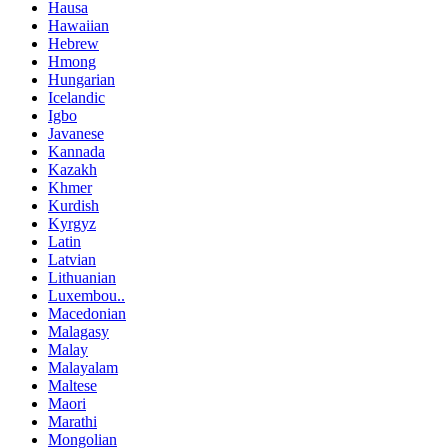
Hausa
Hawaiian
Hebrew
Hmong
Hungarian
Icelandic
Igbo
Javanese
Kannada
Kazakh
Khmer
Kurdish
Kyrgyz
Latin
Latvian
Lithuanian
Luxembou..
Macedonian
Malagasy
Malay
Malayalam
Maltese
Maori
Marathi
Mongolian