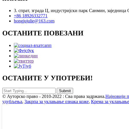
3. спрат, зграда Ц, индустријски парк Санмин, заједниц
+86 18926332771
hongjujulie@163.com
ОСТАНИТЕ ПОВЕЗАНИ
ОСТАНИТЕ У УПОТРЕБИ!
© Ауторско право - 2010-2022 : Сва права задржана.
Најновији 
удубљења
,
Закрпа за уклањање ознака коже
,
Крема за уклањањ