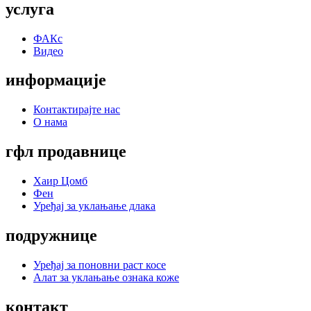
услуга
ФАКс
Видео
информације
Контактирајте нас
О нама
гфл продавнице
Хаир Цомб
Фен
Уређај за уклањање длака
подружнице
Уређај за поновни раст косе
Алат за уклањање ознака коже
контакт