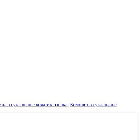
на за уклањање кожних ознака
,
Комплет за уклањање