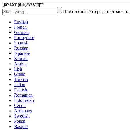
[javascript]
[/javascript]
Притисните ентер за претрагу ил
English
French
German
Portuguese
Spanish
Russian
Japanese
Korean
Arabic
Irish
Greek
Turkish
Italian
Danish
Romanian
Indonesian
Czech
Afrikaans
Swedish
Polish
Basque