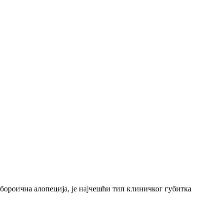
ебороична алопеција, је најчешћи тип клиничког губитка