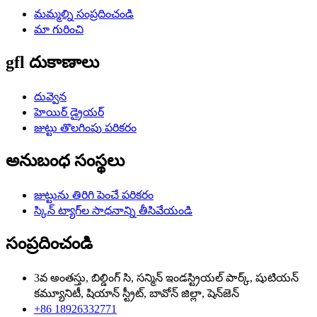
మమ్మల్ని సంప్రదించండి
మా గురించి
gfl దుకాణాలు
దువ్వెన
హెయిర్ డ్రైయర్
జుట్టు తొలగింపు పరికరం
అనుబంధ సంస్థలు
జుట్టును తిరిగి పెంచే పరికరం
స్కిన్ ట్యాగ్‌ల సాధనాన్ని తీసివేయండి
సంప్రదించండి
3వ అంతస్తు, బిల్డింగ్ సి, సన్మిన్ ఇండస్ట్రియల్ పార్క్, షుటియన్
కమ్యూనిటీ, షియాన్ స్ట్రీట్, బావోన్ జిల్లా, షెన్‌జెన్
+86 18926332771