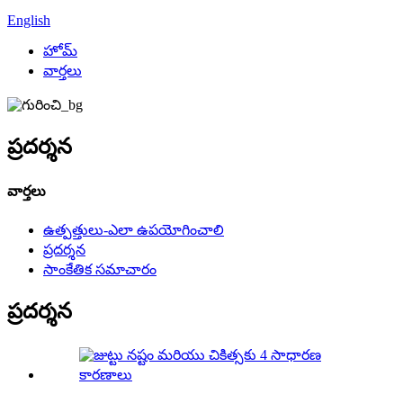
English
హోమ్
వార్తలు
ప్రదర్శన
వార్తలు
ఉత్పత్తులు-ఎలా ఉపయోగించాలి
ప్రదర్శన
సాంకేతిక సమాచారం
ప్రదర్శన