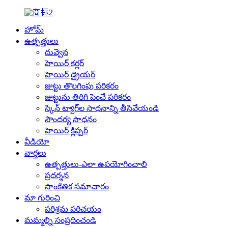
హోమ్
ఉత్పత్తులు
దువ్వెన
హెయిర్ కర్లర్
హెయిర్ డ్రైయర్
జుట్టు తొలగింపు పరికరం
జుట్టును తిరిగి పెంచే పరికరం
స్కిన్ ట్యాగ్‌ల సాధనాన్ని తీసివేయండి
సౌందర్య సాధనం
హెయిర్ క్లిప్పర్
వీడియో
వార్తలు
ఉత్పత్తులు-ఎలా ఉపయోగించాలి
ప్రదర్శన
సాంకేతిక సమాచారం
మా గురించి
పరిశ్రమ పరిచయం
మమ్మల్ని సంప్రదించండి