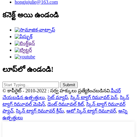
hongjujulie@163.com
కనెక్ట్ అయి ఉండండి
లూప్‌లో ఉండండి!
© కాపీరైట్ - 2010-2022 : సర్వ హక్కులు ప్రత్యేకించబడినవి.
ఫీచర్
చేయబడిన ఉత్పత్తులు
,
సైట్ మ్యాప్
,
స్కిన్ ట్యాగ్ రిమూవర్ పెన్
,
స్కిన్
ట్యాగ్ రిమూవల్ మెషిన్
,
డెంట్ రిమూవల్ కిట్
,
స్కిన్ ట్యాగ్ రిమూవర్
ప్యాచ్
,
స్కిన్ ట్యాగ్ రిమూవర్ క్రీమ్
,
ఆటో స్కిన్ ట్యాగ్ రిమూవర్
,
అన్ని
ఉత్పత్తులు