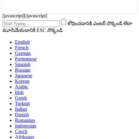
[javascript]
[/javascript]
శోధించడానికి ఎంటర్ నొక్కండి లేదా
మూసివేయడానికి ESC నొక్కండి
English
French
German
Portuguese
Spanish
Russian
Japanese
Korean
Arabic
Irish
Greek
Turkish
Italian
Danish
Romanian
Indonesian
Czech
Afrikaans