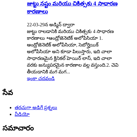
జుట్టు నష్టం మరియు చికిత్సకు 4 సాధారణ
కారణాలు
22-03-29న అడ్మిన్ ద్వారా
జుట్టు రాలడానికి మరియు చికిత్సకు 4 సాధారణ
కారణాలు ★ఆండ్రోజెనెటిక్ అలోపేసియా 1.
ఆండ్రోజెనెటిక్ అలోపేసియా, సెబోర్హెయిక్
అలోపేసియా అని కూడా పిలుస్తారు, ఇది చాలా
సాధారణమైన క్లినికల్ హెయిర్ లాస్, ఇది చాలా
వరకు జన్యుపరమైన కారణాల వల్ల వస్తుంది.2. చెవి
తీయడానికి మగ మగ...
ఇంకా చదవండి
సేవ
తరచుగా అడిగే ప్రశ్నలు
వీడియో
సమాచారం