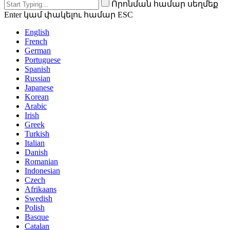
Որոնման համար սեղմեք
Enter կամ փակելու համար ESC
English
French
German
Portuguese
Spanish
Russian
Japanese
Korean
Arabic
Irish
Greek
Turkish
Italian
Danish
Romanian
Indonesian
Czech
Afrikaans
Swedish
Polish
Basque
Catalan