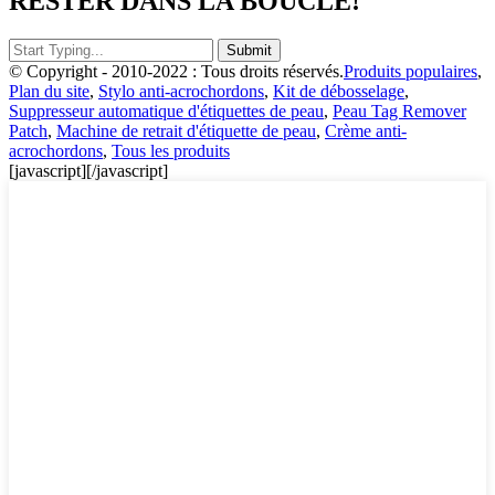
RESTER DANS LA BOUCLE!
© Copyright - 2010-2022 : Tous droits réservés.
Produits populaires
,
Plan du site
,
Stylo anti-acrochordons
,
Kit de débosselage
,
Suppresseur automatique d'étiquettes de peau
,
Peau Tag Remover
Patch
,
Machine de retrait d'étiquette de peau
,
Crème anti-
acrochordons
,
Tous les produits
[javascript]
[/javascript]