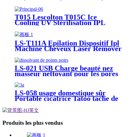
petit à moyen micro étiquette de
peau Remover Portable Manual
Face Care 2 en 1 Skin Tag
T015 Lescolton T015C Ice
Remover
Cooling UV Stérilisation IPL
Laser Hair Remover
LS-T111A Épilation Dispositif Ipl
Machine Cheveux Laser Remover
Pour Dame, Resserrement De La
Peau Rajeunissement De La Peau
LS-021 USB Charge beauté nez
masseur nettoyant pour les pores
du visage enlèvement de la tête
noire écran LCD aspirateur
points noirs dissolvant
LS-058 usage domestique sûr
Portable cicatrice Tatoo tache de
rousseur Pigment taupe soin de la
peau stylo stylo Laser picoseconde
Produits les plus vendus