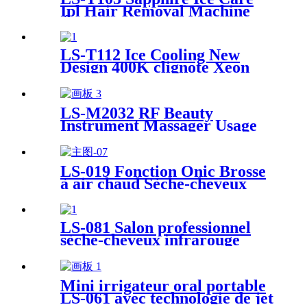
Ipl Hair Removal Machine
Épilateur laser haut de
gamme Épilation
LS-T112 Ice Cooling New
Design 400K clignote Xeon
quartz 3 lampes remplaçables
IPL épilateur laser à domicile
machine d'épilation
LS-M2032 RF Beauty
Instrument Massager Usage
domestique EMS Photon
Light Therapy Device
Microcurrent Vibration
LS-019 Fonction Onic Brosse
Massager
à air chaud Sèche-cheveux
Sèche-cheveux en une étape
Trois réglages 360S Wivel
Power Cored
LS-081 Salon professionnel
sèche-cheveux infrarouge
moteur à courant alternatif
poids léger faible
rayonnement sèche-cheveux
Mini irrigateur oral portable
avec le logo personnalisé
LS-061 avec technologie de jet