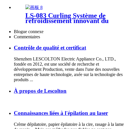
d'eau à haute pression de
système de contrôle stable
LS-083 Curling Système de
refroidissement innovant du
baril extérieur Curls & Cools
Salon Home Use Professional
Blogue connexe
Cooling Curls Iron
Commentaires
Contrôle de qualité et certificat
Shenzhen LESCOLTON Electric Appliance Co., LTD.,
fondée en 2012, est une société de recherche et
développement Production, vente dans l'une des nouvelles
entreprises de haute technologie, axée sur la technologie des
produits ...
À propos de Lescolton
Connaissances liées à l'épilation au laser
Crème dépilatoire, papier épilatoire à la cire, rasage à la lame