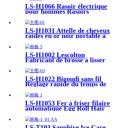
LS-H1066 Rasoir électrique
pour hommes Rasoirs
étanches Rasoirs électriques
pour hommes avec tondeuse à
barbe
LS-H1031 Attelle de cheveux
raides en or noir portable à
haute chaleur Cheveux
bouclés et lisseur électriques
professionnels
LS-H1002 Lescolton
Fabricant de brosse à lisser
les cheveux pour femmes,
fonction anti-brûlure
LS-H1022 Bigoudi sans fil
Réglage rapide du temps de
chauffage avec écran LCD
Portable USB Rechargeable
Rotatif Céramique Barrel
LS-H1053 Fer à friser filaire
Hair Culer
automatique Egg Roll Hair
Style Fluffy Electric Egg Roll
Fer à friser
LS-T103 Sapphire Ice Care