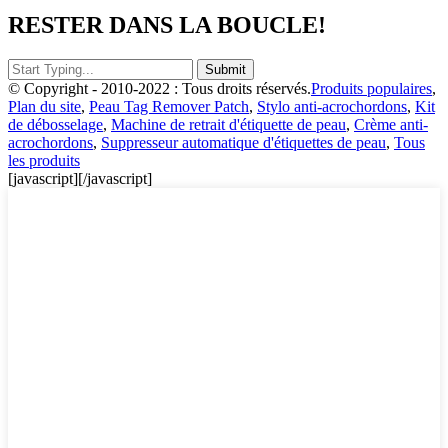
RESTER DANS LA BOUCLE!
© Copyright - 2010-2022 : Tous droits réservés.
Produits populaires
,
Plan du site
,
Peau Tag Remover Patch
,
Stylo anti-acrochordons
,
Kit
de débosselage
,
Machine de retrait d'étiquette de peau
,
Crème anti-
acrochordons
,
Suppresseur automatique d'étiquettes de peau
,
Tous
les produits
[javascript]
[/javascript]