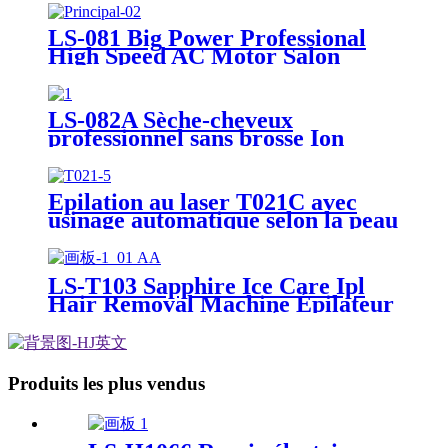
LS-081 Big Power Professional
High Speed ​​​​AC Motor Salon
Sèche-cheveux
LS-082A Sèche-cheveux
professionnel sans brosse Ion
négatif Chaud Air froid Sèche-
cheveux Intelligent BLDC Sèche-
cheveux 3 vitesses 1600W
Épilation au laser T021C avec
usinage automatique selon la peau
LS-T103 Sapphire Ice Care Ipl
Hair Removal Machine Épilateur
laser haut de gamme Épilation
Produits les plus vendus