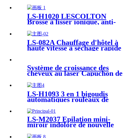
cheveux avec technologie
céramique ionique tourmaline
LS-H1020 LESCOLTON
Brosse à lisser ionique, anti-
brûlure et arrêt automatique,
sûr et facile à utiliser
LS-082A Chauffage d'hôtel à
haute vitesse à séchage rapide
Ventilateur ionique Sèche-
cheveux Portable Salon Blow
Super Professional Sèche-
Système de croissance des
cheveux à ions négatifs 100 -
cheveux au laser Capuchon de
999 pièces
croissance des cheveux de
thérapie par la lumière rouge
LS-H1093 3 en 1 bigoudis
automatiques rouleaux de
baguette de curling avec 3
barils en céramique
interchangeables
LS-M2037 Épilation mini-
miroir indolore de nouvelle
conception