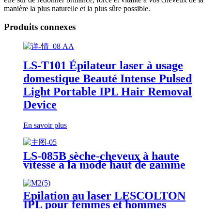
manière la plus naturelle et la plus sûre possible.
Produits connexes
LS-T101 Épilateur laser à usage
domestique Beauté Intense Pulsed
Light Portable IPL Hair Removal
Device
En savoir plus
LS-085B sèche-cheveux à haute
vitesse à la mode haut de gamme
maison Portable sans feuilles sans
brosse sèche-cheveux à ions
négatifs pour un séchage rapide
Épilation au laser LESCOLTON
IPL pour femmes et hommes