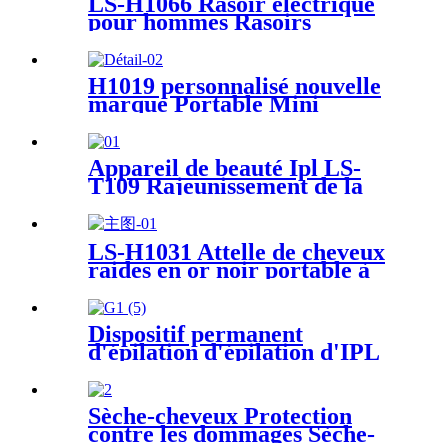
LS-H1066 Rasoir électrique
pour hommes Rasoirs
étanches Rasoirs électriques
pour hommes avec tondeuse à
barbe
H1019 personnalisé nouvelle
marque Portable Mini
peignes défriser les cheveux
peigne à vapeur défriser les
cheveux
Appareil de beauté Ipl LS-
T109 Rajeunissement de la
peau Resserrement de la
machine d'épilation au laser
portable
LS-H1031 Attelle de cheveux
raides en or noir portable à
haute chaleur Cheveux
bouclés et lisseur électriques
professionnels
Dispositif permanent
d'épilation d'épilation d'IPL
avec l'épilation de laser d'IPL
la plus sûre
Sèche-cheveux Protection
contre les dommages Sèche-