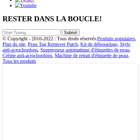
RESTER DANS LA BOUCLE!
© Copyright - 2010-2022 : Tous droits réservés.
Produits populaires
,
Plan du site
,
Peau Tag Remover Patch
,
Kit de débosselage
,
Stylo
anti-acrochordons
,
Suppresseur automatique d'étiquettes de peau
,
Crème anti-acrochordons
,
Machine de retrait d'étiquette de peau
,
Tous les produits