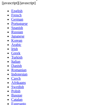
[javascript]
[/javascript]
English
French
German
Portuguese
Spanish
Russian
Japanese
Korean
Arabic
Irish
Greek
Turkish
Italian
Danish
Romanian
Indonesian
Czech
Afrikaans
Swedish
Polish
Basque
Catalan
Esperanto