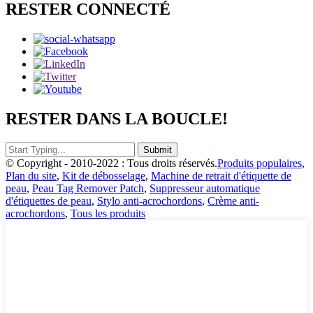
RESTER CONNECTÉ
RESTER DANS LA BOUCLE!
© Copyright - 2010-2022 : Tous droits réservés.
Produits populaires
,
Plan du site
,
Kit de débosselage
,
Machine de retrait d'étiquette de
peau
,
Peau Tag Remover Patch
,
Suppresseur automatique
d'étiquettes de peau
,
Stylo anti-acrochordons
,
Crème anti-
acrochordons
,
Tous les produits