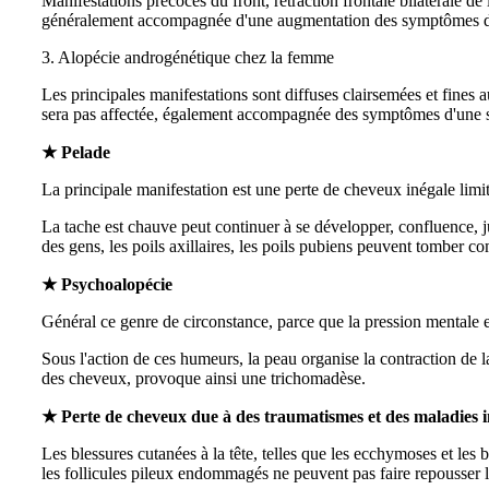
Manifestations précoces du front, rétraction frontale bilatérale 
généralement accompagnée d'une augmentation des symptômes de 
3. Alopécie androgénétique chez la femme
Les principales manifestations sont diffuses clairsemées et fines 
sera pas affectée, également accompagnée des symptômes d'une sé
★ Pelade
La principale manifestation est une perte de cheveux inégale limit
La tache est chauve peut continuer à se développer, confluence, j
des gens, les poils axillaires, les poils pubiens peuvent tomber 
★ Psychoalopécie
Général ce genre de circonstance, parce que la pression mentale e
Sous l'action de ces humeurs, la peau organise la contraction de
des cheveux, provoque ainsi une trichomadèse.
★ Perte de cheveux due à des traumatismes et des maladies 
Les blessures cutanées à la tête, telles que les ecchymoses et les 
les follicules pileux endommagés ne peuvent pas faire repousser 