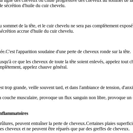
de la ligne des cheveux ou chute progressive des cheveux au sommet de l
sécrétion d'huile du cuir chevelu.
au sommet de la tête, et le cuir chevelu ne sera pas complètement exposé
crétion accrue d'huile du cuir chevelu.
ée.C'est l'apparition soudaine d'une perte de cheveux ronde sur la tête.
usqu'à ce que les cheveux de toute la tête soient enlevés, appelez tout 
complètement, appelez chauve général.
st trop grande, veille souvent tard, et dans l'ambiance de tension, d'a
 la couche musculaire, provoque un flux sanguin non libre, provoque un 
inflammatoires
brûlures, peuvent entraîner la perte de cheveux.Certaines plaies superfic
les cheveux et ne peuvent être réparés que par des greffes de cheveux.