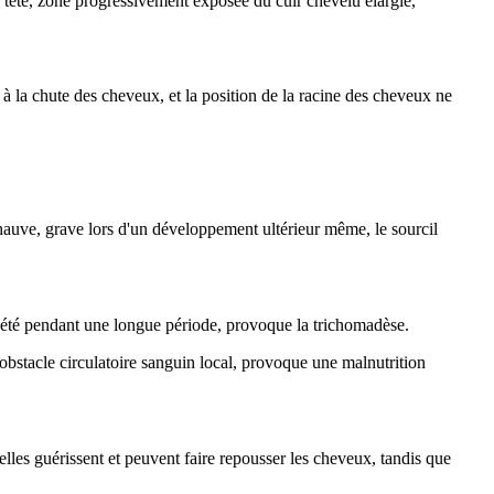
a tête, zone progressivement exposée du cuir chevelu élargie,
 à la chute des cheveux, et la position de la racine des cheveux ne
chauve, grave lors d'un développement ultérieur même, le sourcil
nxiété pendant une longue période, provoque la trichomadèse.
obstacle circulatoire sanguin local, provoque une malnutrition
ielles guérissent et peuvent faire repousser les cheveux, tandis que