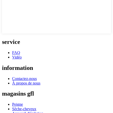
service
FAQ
Vidéo
information
Contactez-nous
À propos de nous
magasins gfl
Peigne
Sèche-cheveux