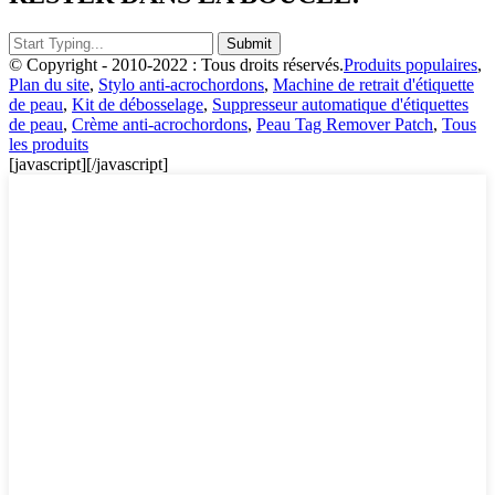
© Copyright - 2010-2022 : Tous droits réservés.
Produits populaires
,
Plan du site
,
Stylo anti-acrochordons
,
Machine de retrait d'étiquette
de peau
,
Kit de débosselage
,
Suppresseur automatique d'étiquettes
de peau
,
Crème anti-acrochordons
,
Peau Tag Remover Patch
,
Tous
les produits
[javascript]
[/javascript]