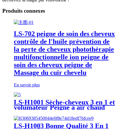
Produits connexes
LS-702 peigne de soin des cheveux
contrôle de l'huile prévention de
la perte de cheveux photothérapie
multifonctionnelle ion peigne de
soin des cheveux peigne de
Massage du cuir chevelu
En savoir plus
LS-H1001 Sèche-cheveux 3 en 1 et
volumateur Peigne à air chaud
Sèche-cheveux professionnel en
une étape Sèche-cheveux
Secadora De Cabello Sèche-
LS-H1003 Bonne Qualité 3 En 1
cheveux Brosse