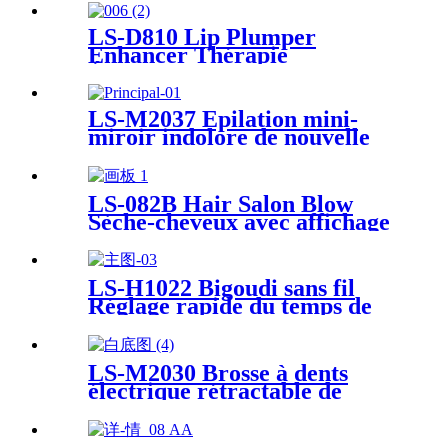
LS-D810 Lip Plumper
Enhancer Thérapie
Électrique Lip Enhancer
Mode Lèvres Repulpant Soins
Dispositif
LS-M2037 Épilation mini-
miroir indolore de nouvelle
conception
LS-082B Hair Salon Blow
Sèche-cheveux avec affichage
numérique Sèche-cheveux à
ions négatifs
LS-H1022 Bigoudi sans fil
Réglage rapide du temps de
chauffage avec écran LCD
Portable USB Rechargeable
Rotatif Céramique Barrel
LS-M2030 Brosse à dents
Hair Culer
électrique rétractable de
conception unique
Stérilisation UV IPX7 Brosse
à dents électrique étanche