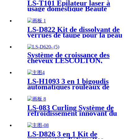
LS-T101 Épilateur laser à
usage domestique Beauté
Intense Pulsed Light Portable
IPL Hair Removal Device
LS-D822 Kit de dissolvant de
verrues de taupe pour la peau
avec écouvillons nettoyants
Système de croissance des
cheveux LESCOLTON,
approuvé par la FDA - 56
Laser de qualité médicale
LS-H1093 3 en 1 bigoudis
automatiques rouleaux de
baguette de curling avec 3
barils en céramique
interchangeables
LS-083 Curling Système de
refroidissement innovant du
baril extérieur Curls & Cools
Salon Home Use Professional
Cooling Curls Iron
LS-D826 3 en 1 Kit de