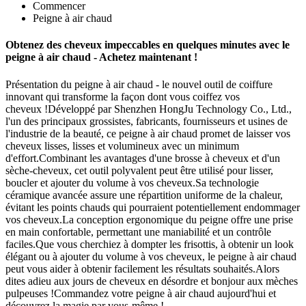
Commencer
Peigne à air chaud
Obtenez des cheveux impeccables en quelques minutes avec le
peigne à air chaud - Achetez maintenant !
Présentation du peigne à air chaud - le nouvel outil de coiffure
innovant qui transforme la façon dont vous coiffez vos
cheveux !Développé par Shenzhen HongJu Technology Co., Ltd.,
l'un des principaux grossistes, fabricants, fournisseurs et usines de
l'industrie de la beauté, ce peigne à air chaud promet de laisser vos
cheveux lisses, lisses et volumineux avec un minimum
d'effort.Combinant les avantages d'une brosse à cheveux et d'un
sèche-cheveux, cet outil polyvalent peut être utilisé pour lisser,
boucler et ajouter du volume à vos cheveux.Sa technologie
céramique avancée assure une répartition uniforme de la chaleur,
évitant les points chauds qui pourraient potentiellement endommager
vos cheveux.La conception ergonomique du peigne offre une prise
en main confortable, permettant une maniabilité et un contrôle
faciles.Que vous cherchiez à dompter les frisottis, à obtenir un look
élégant ou à ajouter du volume à vos cheveux, le peigne à air chaud
peut vous aider à obtenir facilement les résultats souhaités.Alors
dites adieu aux jours de cheveux en désordre et bonjour aux mèches
pulpeuses !Commandez votre peigne à air chaud aujourd'hui et
découvrez la magie par vous-même !