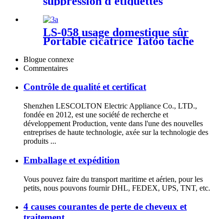
suppression d'étiquettes
cutanées Stylo de suppression
d'étiquettes cutanées de 3
tailles Auto Micro Band Mole
LS-058 usage domestique sûr
Wart Tag Remover avec
Portable cicatrice Tatoo tache
tampons nettoyants
de rousseur Pigment taupe
soin de la peau stylo stylo
Blogue connexe
Laser picoseconde
Commentaires
Contrôle de qualité et certificat
Shenzhen LESCOLTON Electric Appliance Co., LTD.,
fondée en 2012, est une société de recherche et
développement Production, vente dans l'une des nouvelles
entreprises de haute technologie, axée sur la technologie des
produits ...
Emballage et expédition
Vous pouvez faire du transport maritime et aérien, pour les
petits, nous pouvons fournir DHL, FEDEX, UPS, TNT, etc.
4 causes courantes de perte de cheveux et
traitement