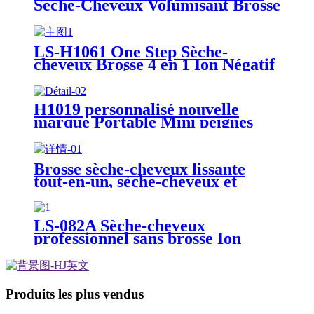
Sèche-Cheveux Volumisant Brosse
Peigne Une Étape Brosse À Air
Chaud Sèche-cheveux Styler Avec
Fonction Ionique
LS-H1061 One Step Sèche-
cheveux Brosse 4 en 1 Ion Négatif
Lisseur Kit Électrique Air Chaud
Sèche-Cheveux Brosse Peigne
H1019 personnalisé nouvelle
marque Portable Mini peignes
défriser les cheveux peigne à
vapeur défriser les cheveux
Brosse sèche-cheveux lissante
tout-en-un, sèche-cheveux et
brosse à air chaud
LS-082A Sèche-cheveux
professionnel sans brosse Ion
négatif Chaud Air froid Sèche-
cheveux Intelligent BLDC Sèche-
cheveux 3 vitesses 1600W
Produits les plus vendus