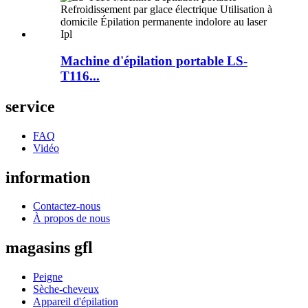
Machine d'épilation portable LS-
T116...
service
FAQ
Vidéo
information
Contactez-nous
À propos de nous
magasins gfl
Peigne
Sèche-cheveux
Appareil d'épilation