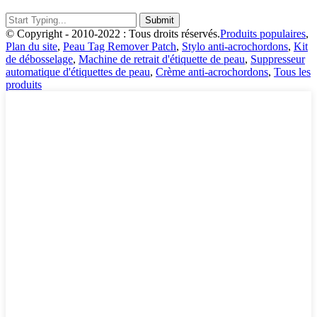
© Copyright - 2010-2022 : Tous droits réservés.
Produits populaires
,
Plan du site
,
Peau Tag Remover Patch
,
Stylo anti-acrochordons
,
Kit
de débosselage
,
Machine de retrait d'étiquette de peau
,
Suppresseur
automatique d'étiquettes de peau
,
Crème anti-acrochordons
,
Tous les
produits