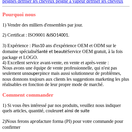
peignes défriser les cheveux peigne à vapeur défriser les cheveux
Pourquoi nous
1) Vendre des milliers d'ensembles par jour.
2) Certificat : ISO9001 &
.
ISO14001
3) Expérience : Plus
ans d'expérience OEM et ODM sur le
10
domaine spécialisé
Service OEM gratuit, à la fois
Santé et beauté
package et LOGO.
4) Excellent service avant-vente, en vente et après-vente :
Nous avons une équipe de vente professionnelle, qui n'est pas
seulement un
pince mais aussi solutionneur de problèmes,
souper
nous donnons toujours aux clients les suggestions marketing les plus
réalisables en fonction de leur propre mode de marché.
Comment commander
1) Si vous êtes intéressé par nos produits, veuillez nous indiquer
quels articles, quantité, couleur
et ainsi de suite
2)Nous ferons ap
facture forma (PI) pour votre commande pour
ro
confirmer