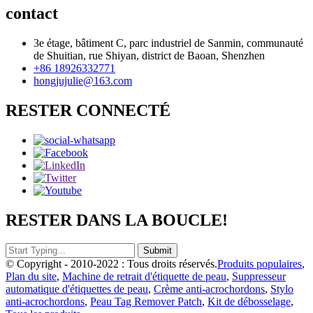
contact
3e étage, bâtiment C, parc industriel de Sanmin, communauté
de Shuitian, rue Shiyan, district de Baoan, Shenzhen
+86 18926332771
hongjujulie@163.com
RESTER CONNECTÉ
RESTER DANS LA BOUCLE!
© Copyright - 2010-2022 : Tous droits réservés.
Produits populaires
,
Plan du site
,
Machine de retrait d'étiquette de peau
,
Suppresseur
automatique d'étiquettes de peau
,
Crème anti-acrochordons
,
Stylo
anti-acrochordons
,
Peau Tag Remover Patch
,
Kit de débosselage
,