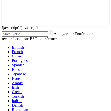
[javascript]
[/javascript]
Appuyez sur Entrée pour
rechercher ou sur ESC pour fermer
English
French
German
Portuguese
Spanish
Russian
Japanese
Korean
Arabic
Irish
Greek
Turkish
Italian
Danish
Romanian