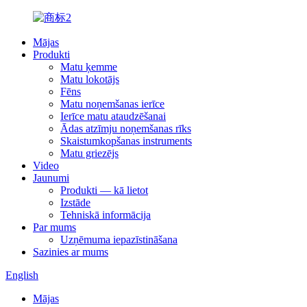
Mājas
Produkti
Matu ķemme
Matu lokotājs
Fēns
Matu noņemšanas ierīce
Ierīce matu ataudzēšanai
Ādas atzīmju noņemšanas rīks
Skaistumkopšanas instruments
Matu griezējs
Video
Jaunumi
Produkti — kā lietot
Izstāde
Tehniskā informācija
Par mums
Uzņēmuma iepazīstināšana
Sazinies ar mums
English
Mājas