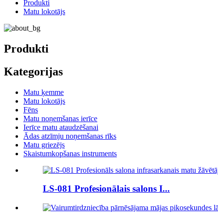
Produkti
Matu lokotājs
Produkti
Kategorijas
Matu ķemme
Matu lokotājs
Fēns
Matu noņemšanas ierīce
Ierīce matu ataudzēšanai
Ādas atzīmju noņemšanas rīks
Matu griezējs
Skaistumkopšanas instruments
LS-081 Profesionālais salons I...