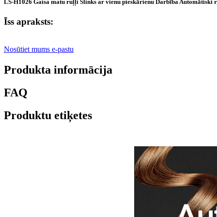
LS-H1026 Gaisa matu ruļļi Slinks ar vienu pieskārienu Darbība Automātiski rotē
Īss apraksts:
Nosūtiet mums e-pastu
Produkta informācija
FAQ
Produktu etiķetes