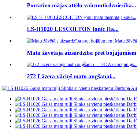
Portatīvo mājas attēlu vairumtirdzniecība...
LS-H1020 LESCOLTON Ionic Ha...
Matu žāvētāja aizsardzība pret bojājumiem.
272 Lāzera vāciņš matu augšanai...