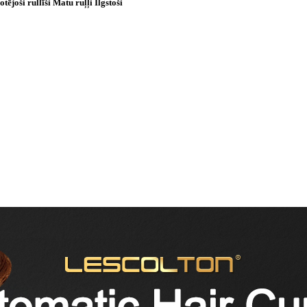
joši rullīši Matu ruļļi Ilgstoši