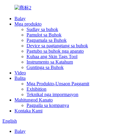
Balay
Mga produkto
Sudlay sa buhok
Pamulot sa Buhok
Pagpamala sa Buhok
Device sa pagtangtang sa buhok
Pagtubo sa buhok nga aparato
Kuhaa ang Skin Tags Tool
Instrumento sa Katahum
Guntinga sa Buhok
Video
Balita
Mga Produkto-Unsaon Paggamit
Exhibition
Teknikal nga impormasyon
Mahitungod Kanato
Pagpaila sa kompanya
Kontaka Kami
English
Balay