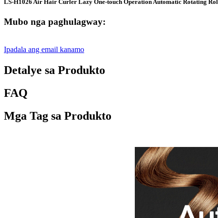
LS-H1026 Air Hair Curler Lazy One-touch Operation Automatic Rotating Rol
Mubo nga paghulagway:
Ipadala ang email kanamo
Detalye sa Produkto
FAQ
Mga Tag sa Produkto