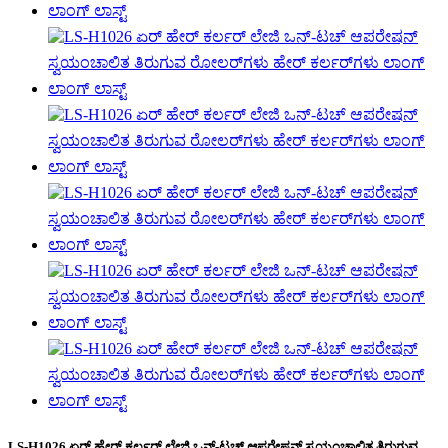
LS-H1026 ಏರ್ ಹೇರ್ ಕರ್ಲರ್ ಲೇಜಿ ಒನ್-ಟಚ್ ಆಪರೇಷನ್ ಸ್ವಯಂಚಾಲಿತ ತಿರುಗುವ