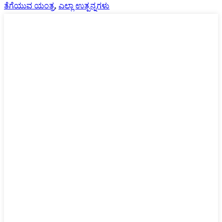
ತೆಗೆಯುವ ಯಂತ್ರ
,
ಎಲ್ಲಾ ಉತ್ಪನ್ನಗಳು