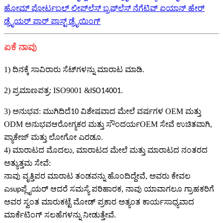
ಹೋಮ್ ಪೋರ್ಟಬಲ್ ಲೀಫ್‌ಲೆಸ್ ಬ್ರಷ್‌ಲೆಸ್ ನೆಗೆಟಿವ್ ಐಯಾನ್ ಹೇರ್
ಡ್ರೈಯರ್ ಫಾರ್ ಫಾಸ್ಟ್ ಡ್ರೈಯಿಂಗ್
ಏಕೆ ನಾವು
1) ದಿನಕ್ಕೆ ಸಾವಿರಾರು ಸೆಟ್‌ಗಳನ್ನು ಮಾರಾಟ ಮಾಡಿ.
2) ಪ್ರಮಾಣಪತ್ರ: ISO9001 &
.
ISO14001
3) ಅನುಭವ: ಮುಗಿದಿದೆ
ವಿಶೇಷವಾದ ಮೇಲೆ ವರ್ಷಗಳ OEM ಮತ್ತು
10
ODM ಅನುಭವ
OEM ಸೇವೆ ಉಚಿತವಾಗಿ,
ಆರೋಗ್ಯಕರ ಮತ್ತು ಸೌಂದರ್ಯ
ಪ್ಯಾಕೇಜ್ ಮತ್ತು ಲೋಗೋ ಎರಡೂ.
4) ಮಾರಾಟದ ಮೊದಲು, ಮಾರಾಟದ ಮೇಲೆ ಮತ್ತು ಮಾರಾಟದ ನಂತರದ
ಅತ್ಯುತ್ತಮ ಸೇವೆ:
ನಾವು ವೃತ್ತಿಪರ ಮಾರಾಟ ತಂಡವನ್ನು ಹೊಂದಿದ್ದೇವೆ, ಅವರು ಕೇವಲ
ಎ
ಪ್ಲೈಯರ್ ಆದರೆ ಸಮಸ್ಯೆ ಪರಿಹಾರಕ, ನಾವು ಯಾವಾಗಲೂ ಗ್ರಾಹಕರಿಗೆ
sup
ಅವರ ಸ್ವಂತ ಮಾರುಕಟ್ಟೆ ಮೋಡ್ ಪ್ರಕಾರ ಅತ್ಯಂತ ಕಾರ್ಯಸಾಧ್ಯವಾದ
ಮಾರ್ಕೆಟಿಂಗ್ ಸಲಹೆಗಳನ್ನು ನೀಡುತ್ತೇವೆ.