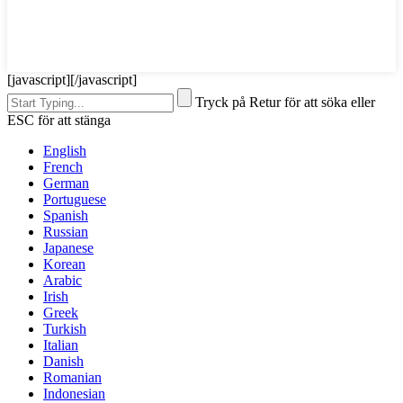
[javascript]
[/javascript]
Tryck på Retur för att söka eller
ESC för att stänga
English
French
German
Portuguese
Spanish
Russian
Japanese
Korean
Arabic
Irish
Greek
Turkish
Italian
Danish
Romanian
Indonesian