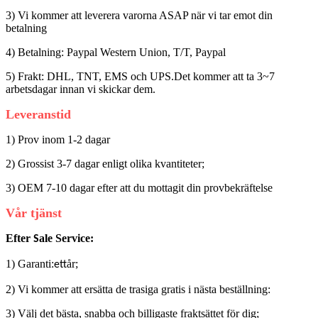
3) Vi kommer att leverera varorna ASAP när vi tar emot din
betalning
4) Betalning: Paypal Western Union, T/T, Paypal
5) Frakt: DHL, TNT, EMS och UPS.Det kommer att ta 3~7
arbetsdagar innan vi skickar dem.
Leveranstid
1) Prov inom 1-2 dagar
2) Grossist 3-7 dagar enligt olika kvantiteter;
3) OEM 7-10 dagar efter att du mottagit din provbekräftelse
Vår tjänst
Efter
ale Service:
S
1) Garanti:
år;
ett
2) Vi kommer att ersätta de trasiga gratis i nästa beställning:
3) Välj det bästa, snabba och billigaste fraktsättet för dig;