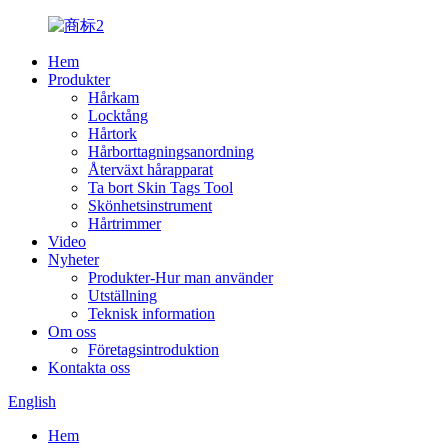
Hem
Produkter
Hårkam
Locktång
Hårtork
Hårborttagningsanordning
Återväxt hårapparat
Ta bort Skin Tags Tool
Skönhetsinstrument
Hårtrimmer
Video
Nyheter
Produkter-Hur man använder
Utställning
Teknisk information
Om oss
Företagsintroduktion
Kontakta oss
English
Hem