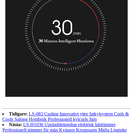
Tidigare:
LS-083 Curling Innovativt yttre fatkylsystem Curls &
Cools Salong Hembruk Professionell kylcurls Järn
Nästa:
LS-H1036 Uppladdningsbar elektrisk hårtrimmer
Professionell trimmer för män Kvinnor Kroppsarm Midja Ljumske