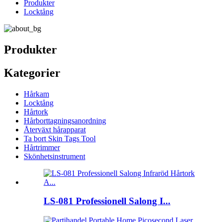
Produkter
Locktång
Produkter
Kategorier
Hårkam
Locktång
Hårtork
Hårborttagningsanordning
Återväxt hårapparat
Ta bort Skin Tags Tool
Hårtrimmer
Skönhetsinstrument
LS-081 Professionell Salong I...