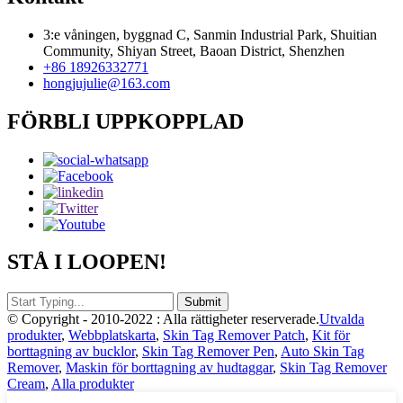
3:e våningen, byggnad C, Sanmin Industrial Park, Shuitian
Community, Shiyan Street, Baoan District, Shenzhen
+86 18926332771
hongjujulie@163.com
FÖRBLI UPPKOPPLAD
STÅ I LOOPEN!
© Copyright - 2010-2022 : Alla rättigheter reserverade.
Utvalda
produkter
,
Webbplatskarta
,
Skin Tag Remover Patch
,
Kit för
borttagning av bucklor
,
Skin Tag Remover Pen
,
Auto Skin Tag
Remover
,
Maskin för borttagning av hudtaggar
,
Skin Tag Remover
Cream
,
Alla produkter