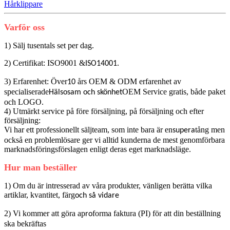
Hårklippare
Varför oss
1) Sälj tusentals set per dag.
2) Certifikat: ISO9001 &
.
ISO14001
3) Erfarenhet: Över
års OEM & ODM erfarenhet av
10
specialiserade
OEM Service gratis, både paket
Hälsosam och skönhet
och LOGO.
4) Utmärkt service på före försäljning, på försäljning och efter
försäljning:
Vi har ett professionellt säljteam, som inte bara är en
tång men
supera
också en problemlösare ger vi alltid kunderna de mest genomförbara
marknadsföringsförslagen enligt deras eget marknadsläge.
Hur man beställer
1) Om du är intresserad av våra produkter, vänligen berätta vilka
artiklar, kvantitet, färg
och så vidare
2) Vi kommer att göra ap
forma faktura (PI) för att din beställning
ro
ska bekräftas