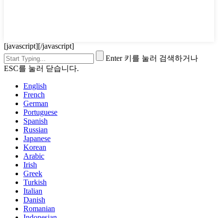
[javascript]
[/javascript]
Enter 키를 눌러 검색하거나
ESC를 눌러 닫습니다.
English
French
German
Portuguese
Spanish
Russian
Japanese
Korean
Arabic
Irish
Greek
Turkish
Italian
Danish
Romanian
Indonesian