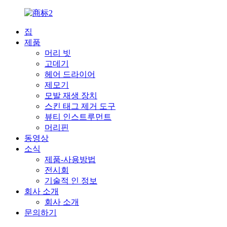
집
제품
머리 빗
고데기
헤어 드라이어
제모기
모발 재생 장치
스킨 태그 제거 도구
뷰티 인스트루먼트
머리핀
동영상
소식
제품-사용방법
전시회
기술적 인 정보
회사 소개
회사 소개
문의하기