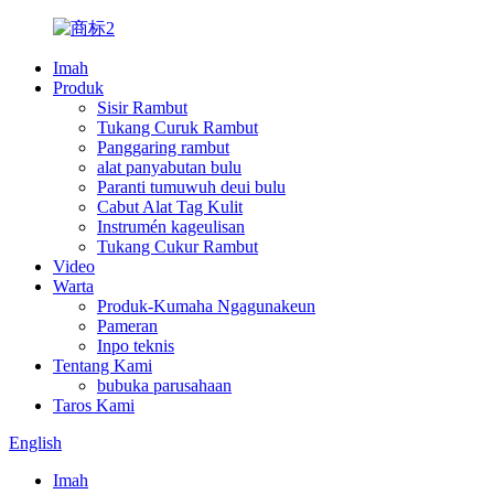
Imah
Produk
Sisir Rambut
Tukang Curuk Rambut
Panggaring rambut
alat panyabutan bulu
Paranti tumuwuh deui bulu
Cabut Alat Tag Kulit
Instrumén kageulisan
Tukang Cukur Rambut
Video
Warta
Produk-Kumaha Ngagunakeun
Pameran
Inpo teknis
Tentang Kami
bubuka parusahaan
Taros Kami
English
Imah