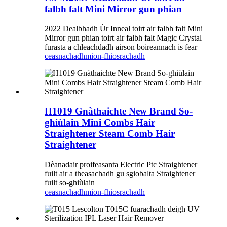
falbh falt Mini Mirror gun phian
2022 Dealbhadh Ùr Inneal toirt air falbh falt Mini
Mirror gun phian toirt air falbh falt Magic Crystal
furasta a chleachdadh airson boireannach is fear
ceasnachadh
mion-fhiosrachadh
H1019 Gnàthaichte New Brand So-
ghiùlain Mini Combs Hair
Straightener Steam Comb Hair
Straightener
Dèanadair proifeasanta Electric Ptc Straightener
fuilt air a theasachadh gu sgiobalta Straightener
fuilt so-ghiùlain
ceasnachadh
mion-fhiosrachadh