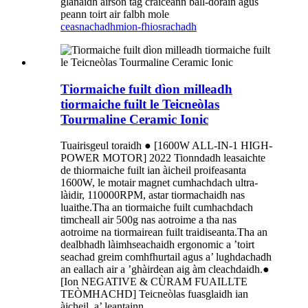
glanaidh airson tag craiceann ball-dòrain agus
peann toirt air falbh mole
ceasnachadh
mion-fhiosrachadh
Tiormaiche fuilt dìon milleadh
tiormaiche fuilt le Teicneòlas
Tourmaline Ceramic Ionic
Tuairisgeul toraidh ● [1600W ALL-IN-1 HIGH-
POWER MOTOR] 2022 Tionndadh leasaichte
de thiormaiche fuilt ian àicheil proifeasanta
1600W, le motair magnet cumhachdach ultra-
làidir, 110000RPM, astar tiormachaidh nas
luaithe.Tha an tiormaiche fuilt cumhachdach
timcheall air 500g nas aotroime a tha nas
aotroime na tiormairean fuilt traidiseanta.Tha an
dealbhadh làimhseachaidh ergonomic a ’toirt
seachad greim comhfhurtail agus a’ lughdachadh
an eallach air a ’ghàirdean aig àm cleachdaidh.●
[Ion NEGATIVE & CÙRAM FUAILLTE
TEÒMHACHD] Teicneòlas fuasglaidh ian
àicheil, a’ leantainn...