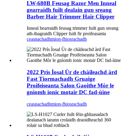
LW-680B Feusag Razor Men Inneal
gearraidh fuilt dealain gun sreang
Barber Hair Trimmer Hair Clipper
Inneal bearraidh feusag trimmer fuilt gun sreang
ath-thagraidh Clipper fuilt fir proifeasanta
ceasnachadh
mion-fhiosrachadh
2022 Prìs Ìosal Ùr de chàileachd àrd
Fast Tiormachadh Gruaige
Proifeiseanta Salon Gaoithe Mòr le
gnìomh ionic motair DC fad-ùine
ceasnachadh
mion-fhiosrachadh