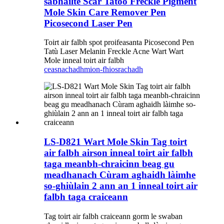
sàbhailte Scar Tatoo Freckle Pigment
Mole Skin Care Remover Pen
Picosecond Laser Pen
Toirt air falbh spot proifeasanta Picosecond Pen
Tatù Laser Melanin Freckle Acne Wart Wart
Mole inneal toirt air falbh
ceasnachadh
mion-fhiosrachadh
LS-D821 Wart Mole Skin Tag toirt
air falbh airson inneal toirt air falbh
taga meanbh-chraicinn beag gu
meadhanach Cùram aghaidh làimhe
so-ghiùlain 2 ann an 1 inneal toirt air
falbh taga craiceann
Tag toirt air falbh craiceann gorm le swaban