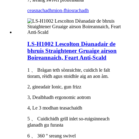
ceasnachadh
mion-fhiosrachadh
LS-H1002 Lescolton Dèanadair de
bhruis Straightener Gruaige airson
Boireannaich, Feart Anti-Scald
1 、 Bràgan teth sònraichte, cuidich le falt
tioram, rèidh agus stoidhle aig an aon àm.
2, gineadair Ionic, gun frizz
3, Dealbhadh ergonomic aotrom
4, Le 3 modhan teasachaidh
5 、 Cuidichidh grill inlet so-ruigsinneach
glanadh gu furasta
6 、 360 ° sreang swivel