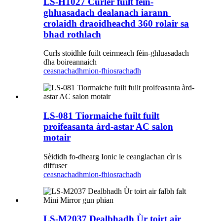
LS-H1027 Curler fuilt fèin-
ghluasadach dealanach iarann ​​
crolaidh draoidheachd 360 rolair sa
bhad rothlach
Curls stoidhle fuilt ceirmeach fèin-ghluasadach
dha boireannaich
ceasnachadh
mion-fhiosrachadh
LS-081 Tiormaiche fuilt fuilt
proifeasanta àrd-astar AC salon
motair
Sèididh fo-dhearg Ionic le ceanglachan cìr is
diffuser
ceasnachadh
mion-fhiosrachadh
LS-M2037 Dealbhadh Ùr toirt air