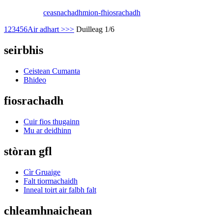
ceasnachadh
mion-fhiosrachadh
1
2
3
4
5
6
Air adhart >
>>
Duilleag 1/6
seirbhis
Ceistean Cumanta
Bhideo
fiosrachadh
Cuir fios thugainn
Mu ar deidhinn
stòran gfl
Cìr Gruaige
Falt tiormachaidh
Inneal toirt air falbh falt
chleamhnaichean