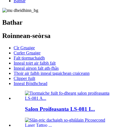
Bathar
Bathar
Roinnean-seòrsa
Cìr Gruaige
Curler Gruaige
Falt tiormachaidh
Inneal toirt air falbh falt
Inneal airson falt ath-fhàs
Thoir air falbh inneal tagaichean craiceann
Clipper fuilt
Inneal Bòidhchead
Salon Proifeasanta LS-081 I...