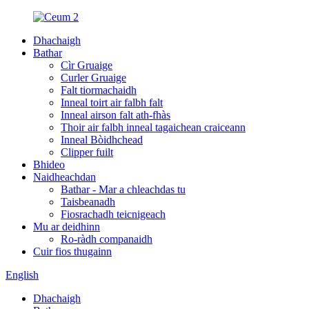
Dhachaigh
Bathar
Cìr Gruaige
Curler Gruaige
Falt tiormachaidh
Inneal toirt air falbh falt
Inneal airson falt ath-fhàs
Thoir air falbh inneal tagaichean craiceann
Inneal Bòidhchead
Clipper fuilt
Bhideo
Naidheachdan
Bathar - Mar a chleachdas tu
Taisbeanadh
Fiosrachadh teicnigeach
Mu ar deidhinn
Ro-ràdh companaidh
Cuir fios thugainn
English
Dhachaigh