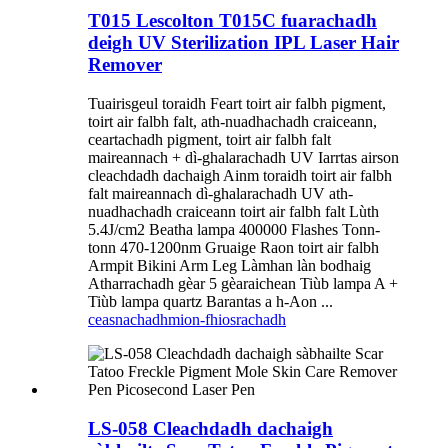
T015 Lescolton T015C fuarachadh
deigh UV Sterilization IPL Laser Hair
Remover
Tuairisgeul toraidh Feart toirt air falbh pigment,
toirt air falbh falt, ath-nuadhachadh craiceann,
ceartachadh pigment, toirt air falbh falt
maireannach + dì-ghalarachadh UV Iarrtas airson
cleachdadh dachaigh Ainm toraidh toirt air falbh
falt maireannach dì-ghalarachadh UV ath-
nuadhachadh craiceann toirt air falbh falt Lùth
5.4J/cm2 Beatha lampa 400000 Flashes Tonn-
tonn 470-1200nm Gruaige Raon toirt air falbh
Armpit Bikini Arm Leg Làmhan làn bodhaig
Atharrachadh gèar 5 gèaraichean Tiùb lampa A +
Tiùb lampa quartz Barantas a h-Aon ...
ceasnachadh
mion-fhiosrachadh
LS-058 Cleachdadh dachaigh