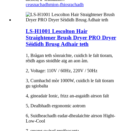
ceasnachadh
mion-fhiosrachadh
LS-H1001 Lescolton Hair
Straightener Brush Dryer PRO Dryer
Sèididh Brusg Adhair teth
1, Bràgan teth sònraichte, cuidich le falt tioram,
rèidh agus stoidhle aig an aon àm.
2, Voltage: 110V / 60Hz, 220V / 50Hz
3, Cumhachd mòr 1000W, cuidich le falt tioram
gu sgiobalta
4, gineadair Ionic, frizz an-asgaidh airson falt
5, Dealbhadh ergonomic aotrom
6, Suidheachadh eadar-dhealaichte airson Hight-
Low-Cool
7, sreang swivel proifeasanta