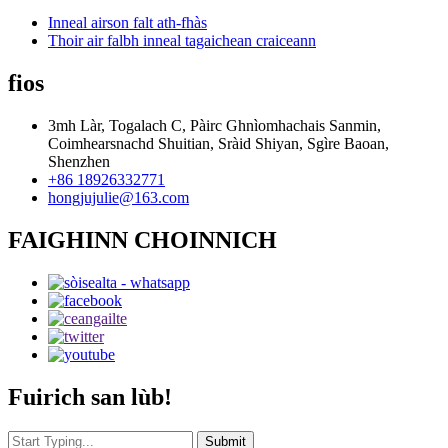
Inneal airson falt ath-fhàs
Thoir air falbh inneal tagaichean craiceann
fios
3mh Làr, Togalach C, Pàirc Ghnìomhachais Sanmin,
Coimhearsnachd Shuitian, Sràid Shiyan, Sgìre Baoan,
Shenzhen
+86 18926332771
hongjujulie@163.com
FAIGHINN CHOINNICH
Fuirich san lùb!