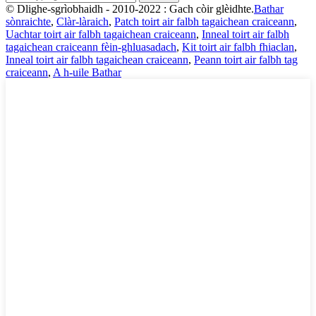
© Dlighe-sgrìobhaidh - 2010-2022 : Gach còir glèidhte.
Bathar
sònraichte
,
Clàr-làraich
,
Patch toirt air falbh tagaichean craiceann
,
Uachtar toirt air falbh tagaichean craiceann
,
Inneal toirt air falbh
tagaichean craiceann fèin-ghluasadach
,
Kit toirt air falbh fhiaclan
,
Inneal toirt air falbh tagaichean craiceann
,
Peann toirt air falbh tag
craiceann
,
A h-uile Bathar