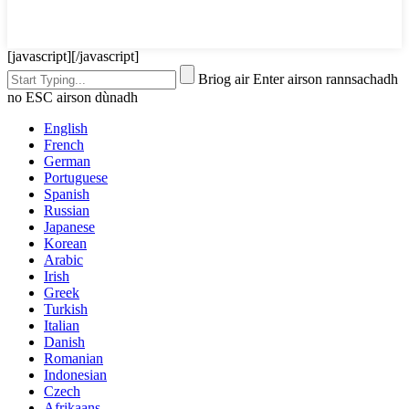
[javascript]
[/javascript]
Briog air Enter airson rannsachadh
no ESC airson dùnadh
English
French
German
Portuguese
Spanish
Russian
Japanese
Korean
Arabic
Irish
Greek
Turkish
Italian
Danish
Romanian
Indonesian
Czech
Afrikaans