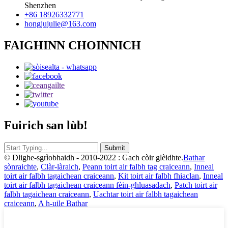
Shenzhen
+86 18926332771
hongjujulie@163.com
FAIGHINN CHOINNICH
Fuirich san lùb!
© Dlighe-sgrìobhaidh - 2010-2022 : Gach còir glèidhte.
Bathar
sònraichte
,
Clàr-làraich
,
Peann toirt air falbh tag craiceann
,
Inneal
toirt air falbh tagaichean craiceann
,
Kit toirt air falbh fhiaclan
,
Inneal
toirt air falbh tagaichean craiceann fèin-ghluasadach
,
Patch toirt air
falbh tagaichean craiceann
,
Uachtar toirt air falbh tagaichean
craiceann
,
A h-uile Bathar