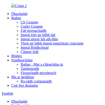
Dhachaigh
Bathar
Cìr Gruaige
Curler Gruaige
Falt tiormachaidh
Inneal toirt air falbh falt
Inneal airson falt ath-fhàs
Thoir air falbh inneal tagaichean craiceann
Inneal Bòidhchead
Clipper fuilt
Bhideo
Naidheachdan
Bathar - Mar a chleachdas tu
Taisbeanadh
Fiosrachadh teicnigeach
Mu ar deidhinn
Ro-ràdh companaidh
Cuir fios thugainn
English
Dhachaigh