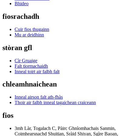
Bhideo
fiosrachadh
Cuir fios thugainn
Mu ar deidhinn
stòran gfl
Cìr Gruaige
Falt tiormachaidh
Inneal toirt air falbh falt
chleamhnaichean
Inneal airson falt ath-fhàs
Thoir air falbh inneal tagaichean craiceann
fios
3mh Làr, Togalach C, Pàirc Ghnìomhachais Sanmin,
Coimhearsnachd Shuitian, Sràid Shiyan, Sgìre Baoan,