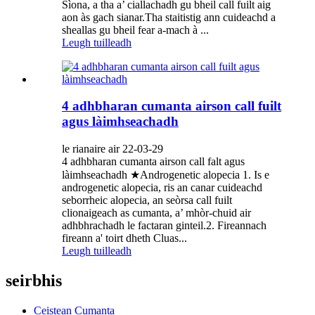
Sìona, a tha a’ ciallachadh gu bheil call fuilt aig
aon às gach sianar.Tha staitistig ann cuideachd a
sheallas gu bheil fear a-mach à ...
Leugh tuilleadh
4 adhbharan cumanta airson call fuilt
agus làimhseachadh
le rianaire air 22-03-29
4 adhbharan cumanta airson call falt agus
làimhseachadh ★Androgenetic alopecia 1. Is e
androgenetic alopecia, ris an canar cuideachd
seborrheic alopecia, an seòrsa call fuilt
clionaigeach as cumanta, a’ mhòr-chuid air
adhbhrachadh le factaran ginteil.2. Fireannach
fireann a' toirt dheth Cluas...
Leugh tuilleadh
seirbhis
Ceistean Cumanta