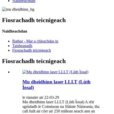
Naidheachdan
Fiosrachadh teicnigeach
Naidheachdan
Bathar - Mar a chleachdas tu
Taisbeanadh
Fiosrachadh teicnigeach
Fiosrachadh teicnigeach
Mu dheidhinn laser LLLT (Lùth
Ìosal)
le rianaire air 22-03-29
Mu dheidhinn laser LLLT (Lùth Ìosal) A rèir
sgrùdadh le Coimisean na Slàinte Nàiseanta, tha
call fuilt air còrr air 250 millean neach ann an