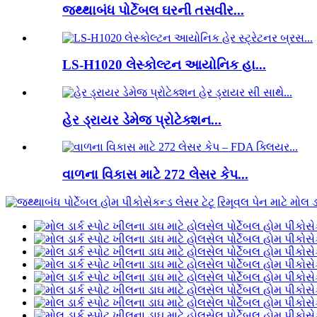
જથ્થાબંધ પોર્ટેબલ ઘરની તસવીર...
LS-H1020 લેસ્કોલ્ટન આયોનિક હા...
હેર ડ્રાયર ડેમેજ પ્રોટેક્શન...
વાળના વિકાસ માટે 272 લેસર કેપ...