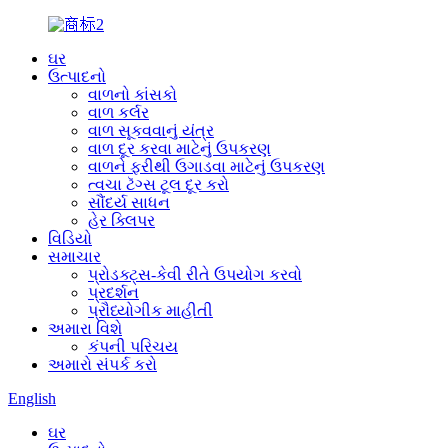
ઘર
ઉત્પાદનો
વાળનો કાંસકો
વાળ કર્લર
વાળ સૂકવવાનું યંત્ર
વાળ દૂર કરવા માટેનું ઉપકરણ
વાળને ફરીથી ઉગાડવા માટેનું ઉપકરણ
ત્વચા ટૅગ્સ ટૂલ દૂર કરો
સૌંદર્ય સાધન
હેર ક્લિપર
વિડિયો
સમાચાર
પ્રોડક્ટ્સ-કેવી રીતે ઉપયોગ કરવો
પ્રદર્શન
પ્રૌધ્યોગીક માહીતી
અમારા વિશે
કંપની પરિચય
અમારો સંપર્ક કરો
English
ઘર