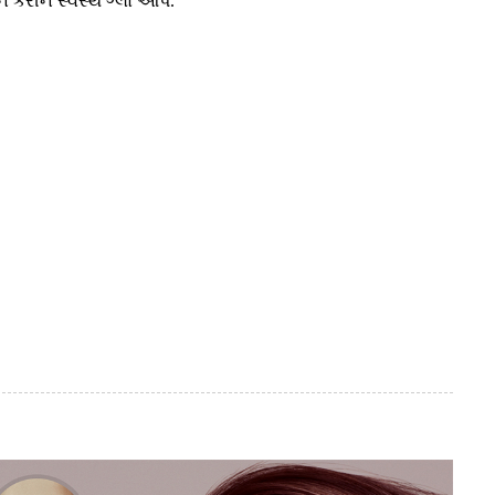
ન કરીને સ્વસ્થ ગ્લો આપે.