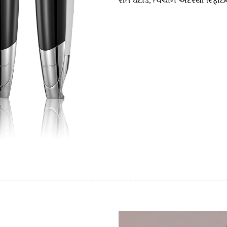
રીતે ઘટાડે, ત્વચાને અંદરથી રિફાઇ