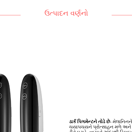
ઉત્પાદન વર્ણનો
ડાર્ક પિગમેન્ટને તોડે છે
- મેલાનિનન
ચયાપચયને પ્રોત્સાહન મળે અને મે