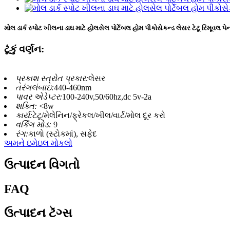
મોલ ડાર્ક સ્પોટ ખીલના ડાઘ માટે હોલસેલ પોર્ટેબલ હોમ પીકોસેકન્ડ લેસર ટેટૂ રિમૂવલ પે
ટૂંકું વર્ણન:
પ્રકાશ સ્ત્રોત પ્રકાર:
લેસર
તરંગલંબાઇ:
440-460nm
પાવર એડેપ્ટર:
100-240v,50/60hz,dc 5v-2a
શક્તિ:
<8w
કાર્ય:
ટેટૂ/મેલેનિન/ફ્રેકલ/ખીલ/વાર્ટ/મોલ દૂર કરો
વર્કિંગ મોડ:
9
રંગ:
કાળો (સ્ટોકમાં), સફેદ
અમને ઇમેઇલ મોકલો
ઉત્પાદન વિગતો
FAQ
ઉત્પાદન ટૅગ્સ