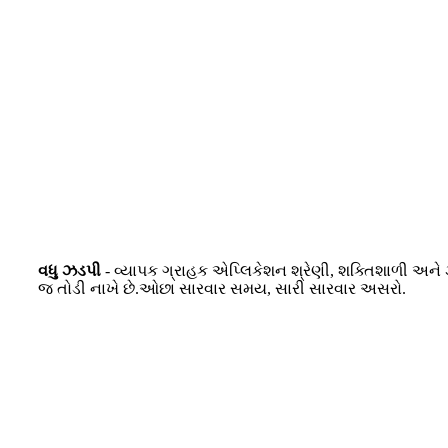
વધુ ઝડપી
- વ્યાપક ગ્રાહક એપ્લિકેશન શ્રેણી, શક્તિશાળી અને ઝ
જ તોડી નાખે છે.ઓછા સારવાર સમય, સારી સારવાર અસરો.