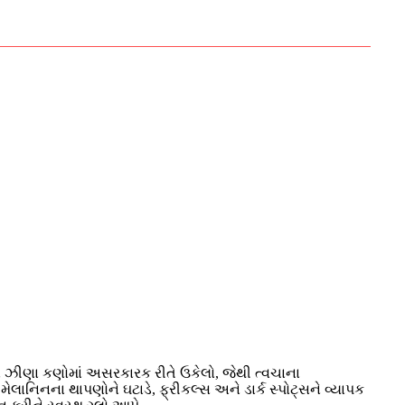
ે ઝીણા કણોમાં અસરકારક રીતે ઉકેલો, જેથી ત્વચાના
લાનિનના થાપણોને ઘટાડે, ફ્રીકલ્સ અને ડાર્ક સ્પોટ્સને વ્યાપક