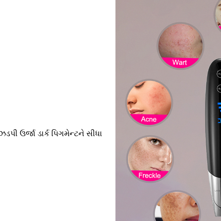
ડપી ઉર્જા ડાર્ક પિગમેન્ટને સીધા