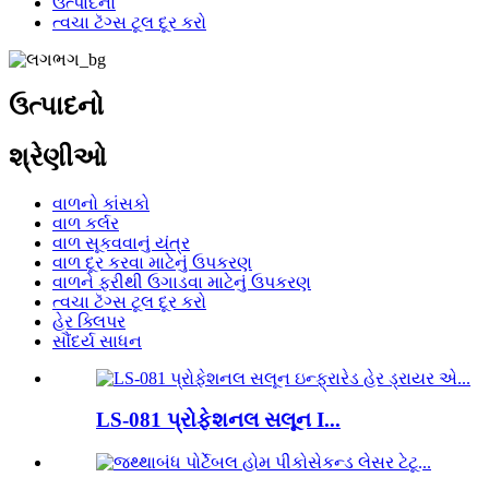
ઉત્પાદનો
ત્વચા ટૅગ્સ ટૂલ દૂર કરો
ઉત્પાદનો
શ્રેણીઓ
વાળનો કાંસકો
વાળ કર્લર
વાળ સૂકવવાનું યંત્ર
વાળ દૂર કરવા માટેનું ઉપકરણ
વાળને ફરીથી ઉગાડવા માટેનું ઉપકરણ
ત્વચા ટૅગ્સ ટૂલ દૂર કરો
હેર ક્લિપર
સૌંદર્ય સાધન
LS-081 પ્રોફેશનલ સલૂન I...