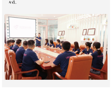
કરો.
પર્સનલ બ્યુટી ફ્યુચર સાયન્સ
એન્ડ ટેક્નોલોજી રિસર્ચ