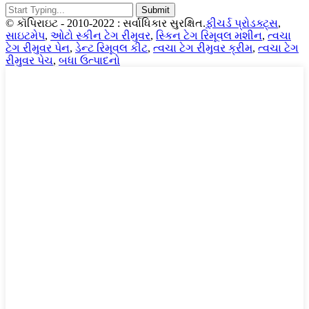
© કૉપિરાઇટ - 2010-2022 : સર્વાધિકાર સુરક્ષિત.
ફીચર્ડ પ્રોડક્ટ્સ
,
સાઇટમેપ
,
ઓટો સ્કીન ટેગ રીમુવર
,
સ્કિન ટેગ રિમૂવલ મશીન
,
ત્વચા
ટેગ રીમુવર પેન
,
ડેન્ટ રિમૂવલ કીટ
,
ત્વચા ટેગ રીમુવર ક્રીમ
,
ત્વચા ટેગ
રીમુવર પેચ
,
બધા ઉત્પાદનો