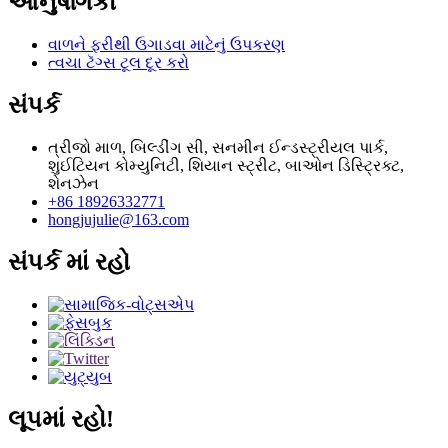
આનુષંગિકો
વાળને ફરીથી ઉગાડવા માટેનું ઉપકરણ
ત્વચા ટૅગ્સ ટૂલ દૂર કરો
સંપર્ક
ત્રીજો માળ, બિલ્ડીંગ સી, સનમીન ઈન્ડસ્ટ્રીયલ પાર્ક,
શુઈટિયન કોમ્યુનિટી, શિયાન સ્ટ્રીટ, બાઓન ડિસ્ટ્રિક્ટ,
શેનઝેન
+86 18926332771
hongjujulie@163.com
સંપર્ક માં રહો
લૂપમાં રહો!