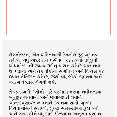
લેસ્કોલ્ટન, એક શક્તિશાળી ટેક્નોલોજી બ્રાન્ડ
તરીકે, "વધુ અદ્યતન પર્સનલ કેર ટેક્નોલોજીની
શોધખોળ" ની જવાબદારીનું પાલન કરે છે અને નવા
ઉત્પાદનો અને તકનીકોના સંશોધન અને વિકાસ પર
ધ્યાન કેન્દ્રિત કરે છે, જેથી વધુ લોકો સુંદરતા અને
આત્મવિશ્વાસ મેળવી શકે.
તે જ સમયે, "લોકો માટે પ્રયાસ કરવા, નવીનતામાં
બહાદુર બનવાની અને જવાબદારી લેવાની"
એન્ટરપ્રાઇઝ ભાવનાને ધ્યાનમાં રાખો, મુખ્ય
વિરોધાભાસને સમજો, મુખ્ય સમસ્યાઓ હલ કરો
અને ગ્રાહકોને વધુ સારો ઉત્પાદન અનુભવ પ્રદાન