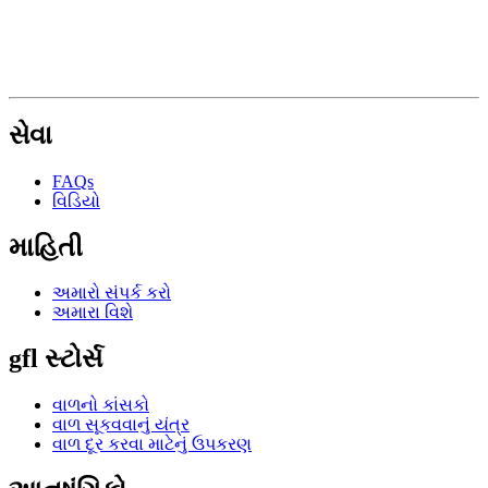
સેવા
FAQs
વિડિયો
માહિતી
અમારો સંપર્ક કરો
અમારા વિશે
gfl સ્ટોર્સ
વાળનો કાંસકો
વાળ સૂકવવાનું યંત્ર
વાળ દૂર કરવા માટેનું ઉપકરણ