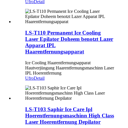
Ufro
Detail
LS-T110 Permanent Ice Cooling
Laser Epilator Doheem benotzt Lazer
Apparat IPL
Haarentfernungsapparat
Ice Cooling Haarentfernungsapparat
Hautverjüngung Haarentfernungsmaschinn Laser
IPL Hoerentfernung
Ufro
Detail
LS-T103 Saphir Ice Care Ipl
Hoerentfernungsmaschinn High Class
Laser Hoerentfernung Depilator