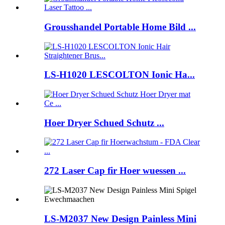
Grousshandel Portable Home Bild ...
LS-H1020 LESCOLTON Ionic Ha...
Hoer Dryer Schued Schutz ...
272 Laser Cap fir Hoer wuessen ...
LS-M2037 New Design Painless Mini