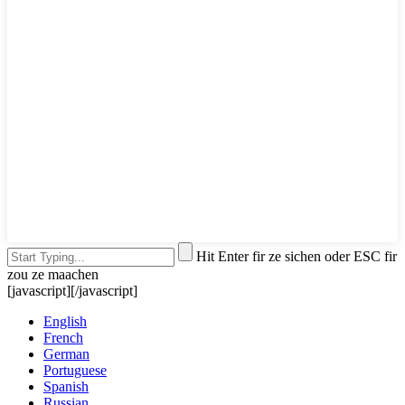
Hit Enter fir ze sichen oder ESC fir
zou ze maachen
[javascript]
[/javascript]
English
French
German
Portuguese
Spanish
Russian