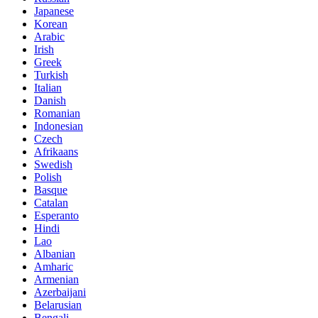
Japanese
Korean
Arabic
Irish
Greek
Turkish
Italian
Danish
Romanian
Indonesian
Czech
Afrikaans
Swedish
Polish
Basque
Catalan
Esperanto
Hindi
Lao
Albanian
Amharic
Armenian
Azerbaijani
Belarusian
Bengali