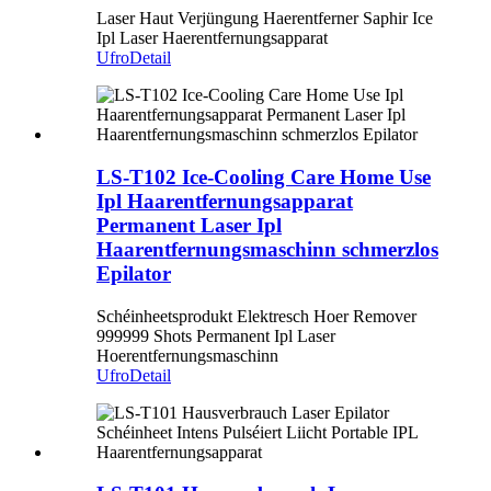
Laser Haut Verjüngung Haerentferner Saphir Ice
Ipl Laser Haerentfernungsapparat
Ufro
Detail
LS-T102 Ice-Cooling Care Home Use
Ipl Haarentfernungsapparat
Permanent Laser Ipl
Haarentfernungsmaschinn schmerzlos
Epilator
Schéinheetsprodukt Elektresch Hoer Remover
999999 Shots Permanent Ipl Laser
Hoerentfernungsmaschinn
Ufro
Detail