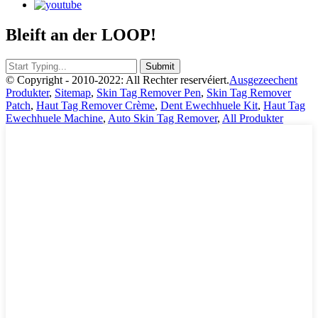
Bleift an der LOOP!
© Copyright - 2010-2022: All Rechter reservéiert.
Ausgezeechent
Produkter
,
Sitemap
,
Skin Tag Remover Pen
,
Skin Tag Remover
Patch
,
Haut Tag Remover Crème
,
Dent Ewechhuele Kit
,
Haut Tag
Ewechhuele Machine
,
Auto Skin Tag Remover
,
All Produkter