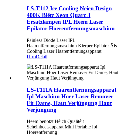
LS-T112 Ice Cooling Neien Design
400K Blëtz Xeon Quarz 3
Ersatzlampen IPL Heem Laser
Epilator Hoerentfernungsmaschinn
Painless Diode Laser IPL
Haarentfernungsmaschinn Kierper Epilator Äis
Cooling Lazer Haarentfernungsapparat
Ufro
Detail
LS-T111A Haarentfernungsapparat
Ipl Maschinn Hoer Laser Remover
Fir Dame, Haut Verjüngung Haut
Verjüngung
Heem benotzt Héich Qualitéit
Schéinheetsapparat Mini Portable Ipl
Hoerentfernung