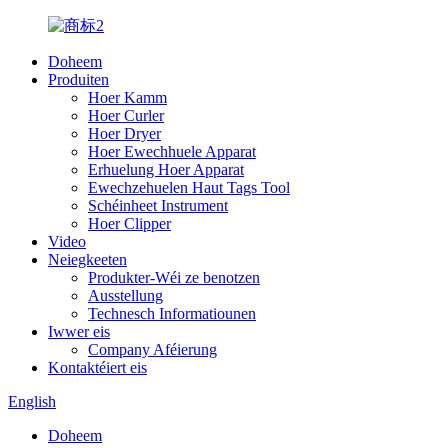
Doheem
Produiten
Hoer Kamm
Hoer Curler
Hoer Dryer
Hoer Ewechhuele Apparat
Erhuelung Hoer Apparat
Ewechzehuelen Haut Tags Tool
Schéinheet Instrument
Hoer Clipper
Video
Neiegkeeten
Produkter-Wéi ze benotzen
Ausstellung
Technesch Informatiounen
Iwwer eis
Company Aféierung
Kontaktéiert eis
English
Doheem