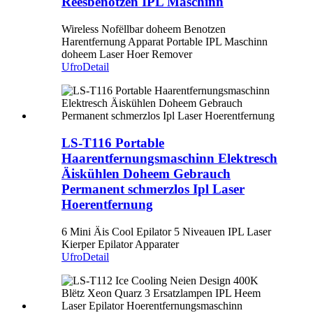
Reesbenotzen IPL Maschinn
Wireless Nofëllbar doheem Benotzen
Harentfernung Apparat Portable IPL Maschinn
doheem Laser Hoer Remover
Ufro
Detail
LS-T116 Portable
Haarentfernungsmaschinn Elektresch
Äiskühlen Doheem Gebrauch
Permanent schmerzlos Ipl Laser
Hoerentfernung
6 Mini Äis Cool Epilator 5 Niveauen IPL Laser
Kierper Epilator Apparater
Ufro
Detail