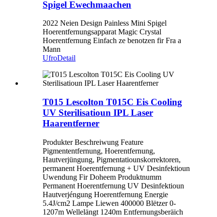
Spigel Ewechmaachen
2022 Neien Design Painless Mini Spigel
Hoerentfernungsapparat Magic Crystal
Hoerentfernung Einfach ze benotzen fir Fra a
Mann
Ufro
Detail
T015 Lescolton T015C Eis Cooling
UV Sterilisatioun IPL Laser
Haarentferner
Produkter Beschreiwung Feature
Pigmententfernung, Hoerentfernung,
Hautverjüngung, Pigmentatiounskorrektoren,
permanent Hoerentfernung + UV Desinfektioun
Uwendung Fir Doheem Produktnumm
Permanent Hoerentfernung UV Desinfektioun
Hautverjéngung Hoerentfernung Energie
5.4J/cm2 Lampe Liewen 400000 Blëtzer 0-
1207m Wellelängt 1240m Entfernungsberäich