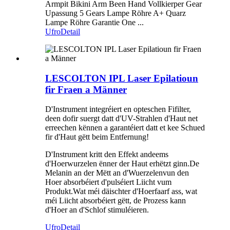
Armpit Bikini Arm Been Hand Vollkierper Gear
Upassung 5 Gears Lampe Röhre A+ Quarz
Lampe Röhre Garantie One ...
Ufro
Detail
LESCOLTON IPL Laser Epilatioun
fir Fraen a Männer
D'Instrument integréiert en opteschen Fifilter,
deen dofir suergt datt d'UV-Strahlen d'Haut net
erreechen kënnen a garantéiert datt et kee Schued
fir d'Haut gëtt beim Entfernung!
D'Instrument kritt den Effekt andeems
d'Hoerwurzelen ënner der Haut erhëtzt ginn.De
Melanin an der Mëtt an d'Wuerzelen
vun den
Hoer absorbéiert d'pulséiert Liicht vum
Produkt.Wat méi däischter d'Hoerfaarf ass, wat
méi Liicht absorbéiert gëtt, de Prozess kann
d'Hoer an d'Schlof stimuléieren.
Ufro
Detail