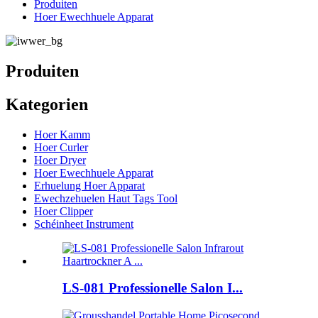
Produiten
Hoer Ewechhuele Apparat
Produiten
Kategorien
Hoer Kamm
Hoer Curler
Hoer Dryer
Hoer Ewechhuele Apparat
Erhuelung Hoer Apparat
Ewechzehuelen Haut Tags Tool
Hoer Clipper
Schéinheet Instrument
LS-081 Professionelle Salon I...