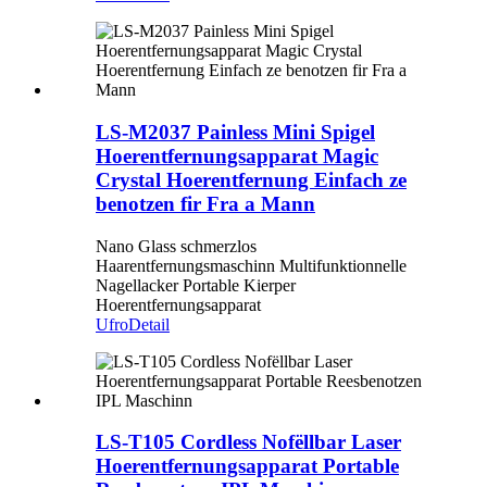
LS-M2037 Painless Mini Spigel
Hoerentfernungsapparat Magic
Crystal Hoerentfernung Einfach ze
benotzen fir Fra a Mann
Nano Glass schmerzlos
Haarentfernungsmaschinn Multifunktionnelle
Nagellacker Portable Kierper
Hoerentfernungsapparat
Ufro
Detail
LS-T105 Cordless Nofëllbar Laser
Hoerentfernungsapparat Portable