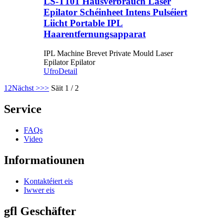
LS-T101 Hausverbrauch Laser
Epilator Schéinheet Intens Pulséiert
Liicht Portable IPL
Haarentfernungsapparat
IPL Machine Brevet Private Mould Laser
Epilator Epilator
Ufro
Detail
1
2
Nächst >
>>
Säit 1 / 2
Service
FAQs
Video
Informatiounen
Kontaktéiert eis
Iwwer eis
gfl Geschäfter