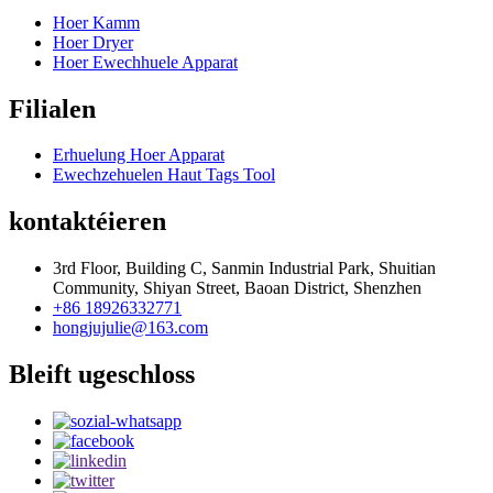
Hoer Kamm
Hoer Dryer
Hoer Ewechhuele Apparat
Filialen
Erhuelung Hoer Apparat
Ewechzehuelen Haut Tags Tool
kontaktéieren
3rd Floor, Building C, Sanmin Industrial Park, Shuitian
Community, Shiyan Street, Baoan District, Shenzhen
+86 18926332771
hongjujulie@163.com
Bleift ugeschloss