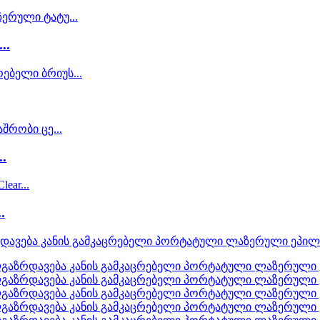
..
.
.